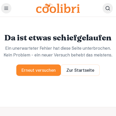
Zum Hauptinhalt springen
Ups.
Ups.
Da ist etwas schiefgelaufen
Ein unerwarteter Fehler hat diese Seite unterbrochen.
Kein Problem – ein neuer Versuch behebt das meistens.
Erneut versuchen
Zur Startseite