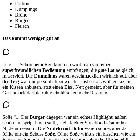
Portion
Dumplings
Brühe
Burger
Fleisch
Das kommt weniger gut an
Teig
"...
Schon beim Reinkommen wird man von einer
superfreundlichen Bedienung
empfangen, die gute Laune gleich
mitserviert. Die
Dumplings
waren geschmacklich wirklich gut, aber
der
Teig
war mir persönlich zu weich
– fast so, als wollten sie mir
ein Kissen anbieten, statt einen Biss. Nett gemeint, aber für meinen
Geschmack darf da ruhig ein bisschen mehr Biss rein.
..."
Soße
"...
Der
Burger
dagegen war ein echtes Highlight: außen
schön knusprig, innen saftig – ein kleiner Streetfood-Traum im
Nudeluniversum. Die
Nudeln mit Huhn
waren solide, aber
da
fehlte mir ein Schuss
Soße
. Ohne Soße wirkt’s ein bisschen wie ein
Film ohne Soundtrack: man schaut’s gerne, aber die Magie fehlt.
..."