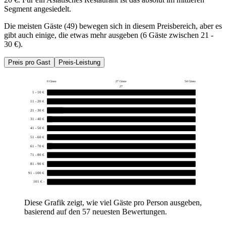
Segment angesiedelt.
Die meisten Gäste (49) bewegen sich in diesem Preisbereich, aber es
gibt auch einige, die etwas mehr ausgeben (6 Gäste zwischen 21 -
30 €).
Preis pro Gast
Preis-Leistung
0 Gäste
27 Gäste
54 Gäste
27
1 - 10 €
0
11 - 20 €
49
21 - 30 €
6
31 - 40 €
1
41 - 50 €
0
51 - 60 €
0
61 - 70 €
1
71 - 80 €
0
81 - 90 €
0
91 - 100 €
0
101 € -
0
Diese Grafik zeigt, wie viel Gäste pro Person ausgeben,
basierend auf den 57 neuesten Bewertungen.