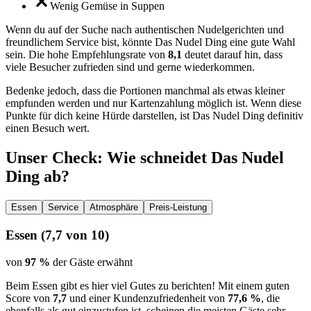
Wenig Gemüse in Suppen
Wenn du auf der Suche nach authentischen Nudelgerichten und
freundlichem Service bist, könnte Das Nudel Ding eine gute Wahl
sein. Die hohe Empfehlungsrate von
8,1
deutet darauf hin, dass
viele Besucher zufrieden sind und gerne wiederkommen.
Bedenke jedoch, dass die Portionen manchmal als etwas kleiner
empfunden werden und nur Kartenzahlung möglich ist. Wenn diese
Punkte für dich keine Hürde darstellen, ist Das Nudel Ding definitiv
einen Besuch wert.
Unser Check
: Wie schneidet
Das Nudel
Ding
ab?
Essen
Service
Atmosphäre
Preis-Leistung
Essen
(
7,7
von 10)
von
97 %
der Gäste erwähnt
Beim Essen gibt es hier viel Gutes zu berichten! Mit einem guten
Score von
7,7
und einer Kundenzufriedenheit von
77,6 %
, die
ebenfalls als gut einzustufen ist, scheinen die meisten Gäste sehr