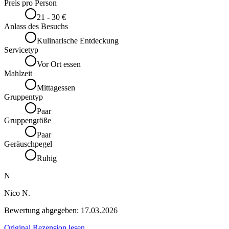
Preis pro Person
21 - 30 €
Anlass des Besuchs
Kulinarische Entdeckung
Servicetyp
Vor Ort essen
Mahlzeit
Mittagessen
Gruppentyp
Paar
Gruppengröße
Paar
Geräuschpegel
Ruhig
N
Nico N.
Bewertung abgegeben:
17.03.2026
Original Rezension lesen