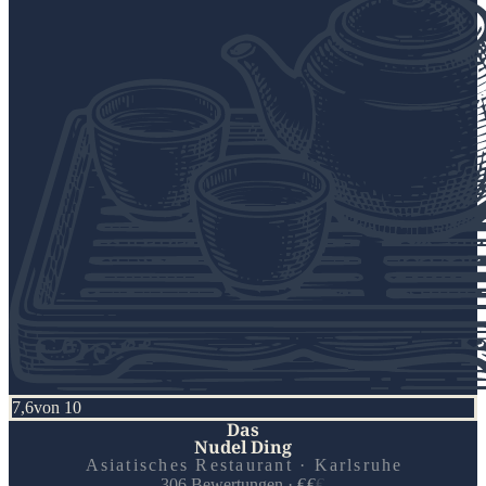
7,6
von 10
Das
Nudel Ding
Asiatisches Restaurant · Karlsruhe
306
Bewertungen
·
€
€
€