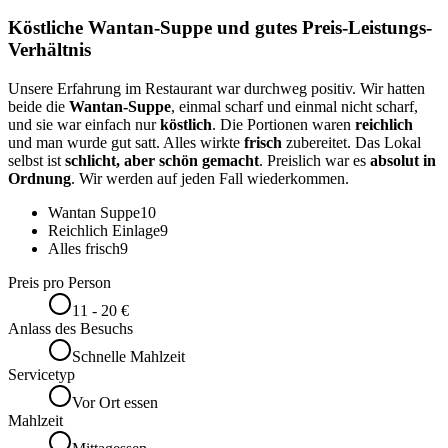
Köstliche Wantan-Suppe und gutes Preis-Leistungs-
Verhältnis
Unsere Erfahrung im Restaurant war durchweg positiv. Wir hatten
beide die
Wantan-Suppe
, einmal scharf und einmal nicht scharf,
und sie war einfach nur
köstlich
. Die Portionen waren
reichlich
und man wurde gut satt. Alles wirkte
frisch
zubereitet. Das Lokal
selbst ist
schlicht, aber schön gemacht
. Preislich war es
absolut in
Ordnung
. Wir werden auf jeden Fall wiederkommen.
Wantan Suppe
10
Reichlich Einlage
9
Alles frisch
9
Preis pro Person
11 - 20 €
Anlass des Besuchs
Schnelle Mahlzeit
Servicetyp
Vor Ort essen
Mahlzeit