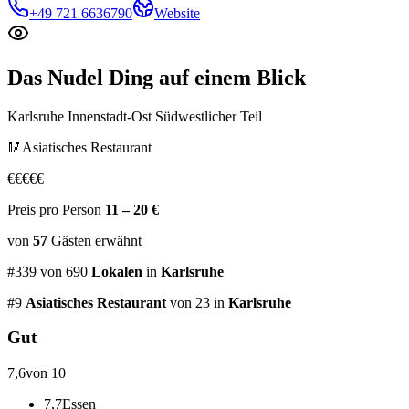
+49 721 6636790
Website
Das Nudel Ding
auf einem Blick
Karlsruhe Innenstadt-Ost Südwestlicher Teil
🥢
Asiatisches Restaurant
€
€
€
€
€
Preis pro Person
11 – 20 €
von
57
Gästen
erwähnt
#
339
von
690
Lokalen
in
Karlsruhe
#
9
Asiatisches Restaurant
von 23
in
Karlsruhe
Gut
7,6
von 10
7,7
Essen