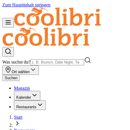
Zum Hauptinhalt springen
Was suchst du?
Ort wählen
Suchen
Magazin
Kalender
Restaurants
Start