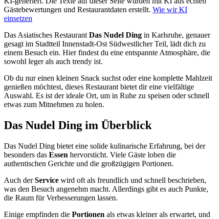
KI-generiert.
Die Texte auf dieser Seite wurden mit KI aus echten
Gästebewertungen und Restaurantdaten erstellt.
Wie wir KI
einsetzen
Das Asiatisches Restaurant
Das Nudel Ding
in Karlsruhe, genauer
gesagt im Stadtteil Innenstadt-Ost Südwestlicher Teil, lädt dich zu
einem Besuch ein. Hier findest du eine entspannte Atmosphäre, die
sowohl leger als auch trendy ist.
Ob du nur einen kleinen Snack suchst oder eine komplette Mahlzeit
genießen möchtest, dieses Restaurant bietet dir eine vielfältige
Auswahl. Es ist der ideale Ort, um in Ruhe zu speisen oder schnell
etwas zum Mitnehmen zu holen.
Das Nudel Ding
im Überblick
Das Nudel Ding bietet eine solide kulinarische Erfahrung, bei der
besonders das
Essen
hervorsticht. Viele Gäste loben die
authentischen Gerichte und die großzügigen Portionen.
Auch der
Service
wird oft als freundlich und schnell beschrieben,
was den Besuch angenehm macht. Allerdings gibt es auch Punkte,
die Raum für Verbesserungen lassen.
Einige empfinden die
Portionen
als etwas kleiner als erwartet, und