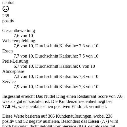
neutral
238
positiv
Gesamtbewertung
7,6
von 10
Weiterempfehlung
7,6
von 10
, Durchschnitt Karlsruhe: 7,3 von 10
Essen
7,7
von 10
, Durchschnitt Karlsruhe: 7,5 von 10
Preis-Leistung
6,7
von 10
, Durchschnitt Karlsruhe: 6 von 10
Atmosphäre
7,3
von 10
, Durchschnitt Karlsruhe: 7,3 von 10
Service
7,9
von 10
, Durchschnitt Karlsruhe: 7,3 von 10
Insgesamt erreicht Das Nudel Ding einen Restaurant-Score von
7,6
,
was als gut einzustufen ist. Die Kundenzufriedenheit liegt bei
77,8 %
, was ebenfalls einen positiven Eindruck vermittelt.
Diese Werte basieren auf 306 Kundenäußerungen, wobei 238
positiv und 52 negativ ausfielen. Besonders das
Essen
(7,7) wird
hoch bewertet, dicht gefolgt vom
Service
(8,0), der als sehr gut