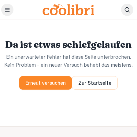
Zum Hauptinhalt springen
Ups.
Ups.
Da ist etwas schiefgelaufen
Ein unerwarteter Fehler hat diese Seite unterbrochen.
Kein Problem – ein neuer Versuch behebt das meistens.
Erneut versuchen
Zur Startseite