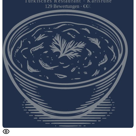
Türkisches Restaurant · Karlsruhe
129
Bewertungen
·
€
€
€