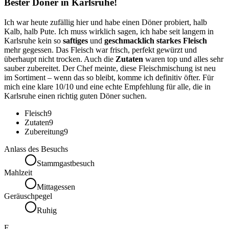
Bester Döner in Karlsruhe!
Ich war heute zufällig hier und habe einen Döner probiert, halb
Kalb, halb Pute. Ich muss wirklich sagen, ich habe seit langem in
Karlsruhe kein so
saftiges
und
geschmacklich starkes Fleisch
mehr gegessen. Das Fleisch war frisch, perfekt gewürzt und
überhaupt nicht trocken. Auch die
Zutaten
waren top und alles sehr
sauber zubereitet. Der Chef meinte, diese Fleischmischung ist neu
im Sortiment – wenn das so bleibt, komme ich definitiv öfter. Für
mich eine klare 10/10 und eine echte Empfehlung für alle, die in
Karlsruhe einen richtig guten Döner suchen.
Fleisch
9
Zutaten
9
Zubereitung
9
Anlass des Besuchs
Stammgastbesuch
Mahlzeit
Mittagessen
Geräuschpegel
Ruhig
F