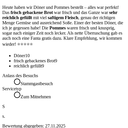
Heute haben wir Döner und Pommes bestellt – alles war perfekt!
Das
frisch gebackene Brot
war frisch und das Ganze war
sehr
reichlich gefüllt
mit viel
saftigem Fleisch
, genau der richtigen
Menge Gemüse und ausreichend Soße. Einer der besten Döner, die
ich je gegessen habe! Die
Pommes
waren frisch und knusprig,
sogar nach einiger Zeit noch lecker. Als nette Überraschung gab es
auch noch eine Fanta gratis dazu. Klare Empfehlung, wir kommen
wieder! ⭐⭐⭐⭐⭐
Döner
10
frisch gebackenes Brot
9
reichlich gefüllt
9
Anlass des Besuchs
Stammgastbesuch
Servicetyp
Zum Mitnehmen
S
s.
Bewertung abgegeben:
27.11.2025