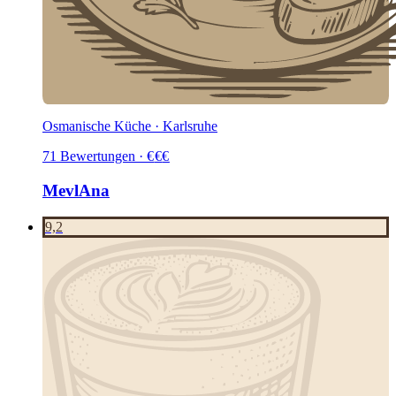
Osmanische Küche · Karlsruhe
71
Bewertungen
·
€
€
€
MevlAna
9,2