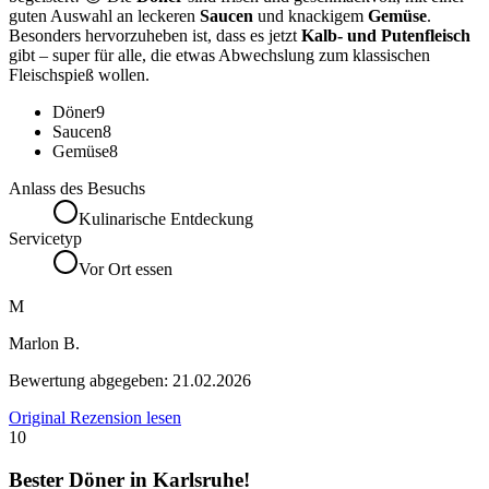
guten Auswahl an leckeren
Saucen
und knackigem
Gemüse
.
Besonders hervorzuheben ist, dass es jetzt
Kalb- und Putenfleisch
gibt – super für alle, die etwas Abwechslung zum klassischen
Fleischspieß wollen.
Döner
9
Saucen
8
Gemüse
8
Anlass des Besuchs
Kulinarische Entdeckung
Servicetyp
Vor Ort essen
M
Marlon B.
Bewertung abgegeben:
21.02.2026
Original Rezension lesen
10
Bester Döner in Karlsruhe!