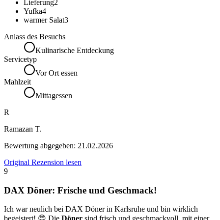
Lieferung
2
Yufka
4
warmer Salat
3
Anlass des Besuchs
Kulinarische Entdeckung
Servicetyp
Vor Ort essen
Mahlzeit
Mittagessen
R
Ramazan T.
Bewertung abgegeben:
21.02.2026
Original Rezension lesen
9
DAX Döner: Frische und Geschmack!
Ich war neulich bei DAX Döner in Karlsruhe und bin wirklich
begeistert! 😍 Die
Döner
sind frisch und geschmackvoll, mit einer