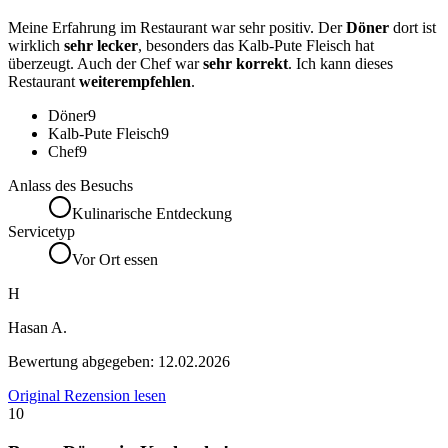
Meine Erfahrung im Restaurant war sehr positiv. Der
Döner
dort ist
wirklich
sehr lecker
, besonders das Kalb-Pute Fleisch hat
überzeugt. Auch der Chef war
sehr korrekt
. Ich kann dieses
Restaurant
weiterempfehlen
.
Döner
9
Kalb-Pute Fleisch
9
Chef
9
Anlass des Besuchs
Kulinarische Entdeckung
Servicetyp
Vor Ort essen
H
Hasan A.
Bewertung abgegeben:
12.02.2026
Original Rezension lesen
10