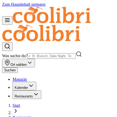
Zum Hauptinhalt springen
Was suchst du?
Ort wählen
Suchen
Magazin
Kalender
Restaurants
Start