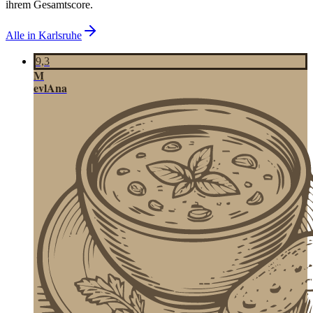
ihrem Gesamtscore.
Alle in
Karlsruhe
9,3
M
evlAna