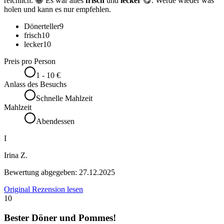
reichlich. 😀 Es war alles
frisch
und
lecker
😋. Werde wieder was
holen und kann es nur empfehlen.
Dönerteller
9
frisch
10
lecker
10
Preis pro Person
1 - 10 €
Anlass des Besuchs
Schnelle Mahlzeit
Mahlzeit
Abendessen
I
Irinа Z.
Bewertung abgegeben:
27.12.2025
Original Rezension lesen
10
Bester Döner und Pommes!