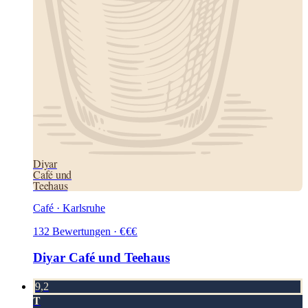
Diyar
Café und
Teehaus
Café · Karlsruhe
132
Bewertungen
·
€
€
€
Diyar Café und Teehaus
9,2
T