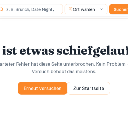
s suchst du?
Ort wählen
Suche
Ups.
Ups.
 ist etwas schiefgelau
rteter Fehler hat diese Seite unterbrochen. Kein Problem 
Versuch behebt das meistens.
Erneut versuchen
Zur Startseite