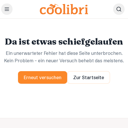
Zum Hauptinhalt springen
Ups.
Ups.
Da ist etwas schiefgelaufen
Ein unerwarteter Fehler hat diese Seite unterbrochen.
Kein Problem – ein neuer Versuch behebt das meistens.
Erneut versuchen
Zur Startseite