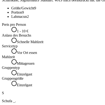
Schafskäse, Joghurtsauce Standart. WAS mich beeindruckt hat: die Grö
Größe/Gewicht
9
Portion
9
Lahmacun
2
Preis pro Person
1 - 10 €
Anlass des Besuchs
Schnelle Mahlzeit
Servicetyp
Vor Ort essen
Mahlzeit
Mittagessen
Gruppentyp
Einzelgast
Gruppengröße
Einzelgast
S
Schufa _.