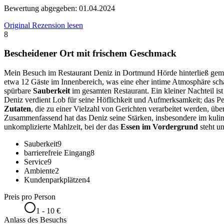
Bewertung abgegeben:
01.04.2024
Original Rezension lesen
8
Bescheidener Ort mit frischem Geschmack
Mein Besuch im Restaurant Deniz in Dortmund Hörde hinterließ gemis
etwa 12 Gäste im Innenbereich, was eine eher intime Atmosphäre schaf
spürbare
Sauberkeit
im gesamten Restaurant. Ein kleiner Nachteil is
Deniz verdient Lob für seine Höflichkeit und Aufmerksamkeit; das Pe
Zutaten
, die zu einer Vielzahl von Gerichten verarbeitet werden, üb
Zusammenfassend hat das Deniz seine Stärken, insbesondere im kulin
unkomplizierte Mahlzeit, bei der das
Essen im Vordergrund
steht u
Sauberkeit
9
barrierefreie Eingang
8
Service
9
Ambiente
2
Kundenparkplätzen
4
Preis pro Person
1 - 10 €
Anlass des Besuchs