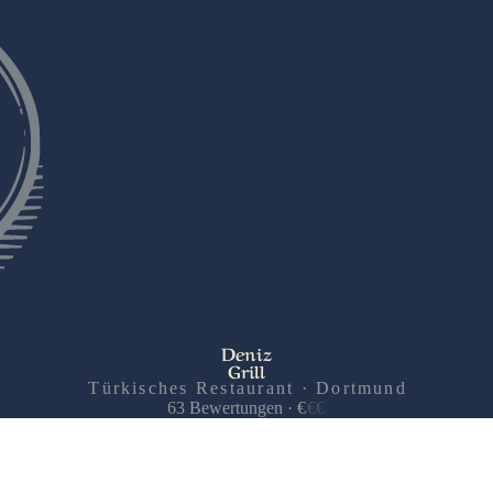
Deniz
Grill
Türkisches Restaurant · Dortmund
63
Bewertungen
·
€
€
€