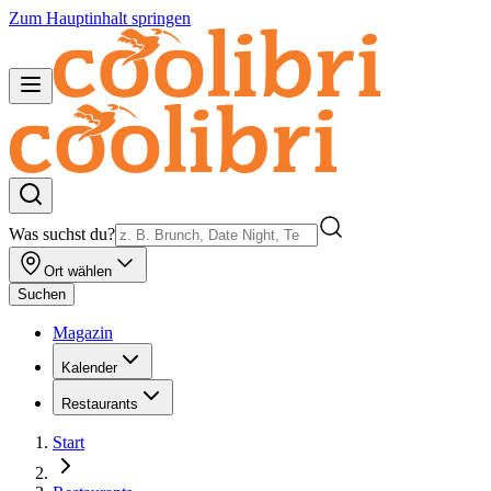
Zum Hauptinhalt springen
Was suchst du?
Ort wählen
Suchen
Magazin
Kalender
Restaurants
Start