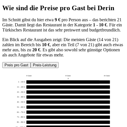
Wie sind die Preise pro Gast bei
Derin
Im Schnitt gibst du hier etwa
9 €
pro Person aus – das berichten 21
Gäste. Damit liegt das Restaurant in der Kategorie
1 - 10 €
. Für ein
Türkisches Restaurant ist das sehr preiswert und budgetfreundlich.
Ein Blick auf die Ausgaben zeigt: Die meisten Gäste (14 von 21)
zahlen im Bereich bis
10 €
, aber ein Teil (7 von 21) gibt auch etwas
mehr aus, bis zu
20 €
. Es gibt also sowohl sehr günstige Optionen
als auch Angebote für etwas mehr.
Preis pro Gast
Preis-Leistung
0 Gäste
8 Gäste
16 Gäste
8
1 - 10 €
14
11 - 20 €
7
21 - 30 €
0
31 - 40 €
0
41 - 50 €
0
51 - 60 €
0
61 - 70 €
0
71 - 80 €
0
81 - 90 €
0
91 - 100 €
0