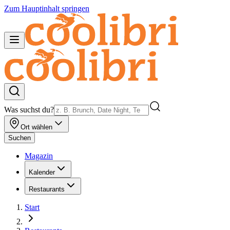
Zum Hauptinhalt springen
Was suchst du?
Ort wählen
Suchen
Magazin
Kalender
Restaurants
Start