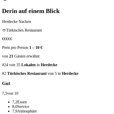
Derin
auf einem Blick
Herdecke Nacken
🥙
Türkisches Restaurant
€
€
€
€
€
Preis pro Person
1 – 10 €
von
21
Gästen
erwähnt
#
24
von
35
Lokalen
in
Herdecke
#
2
Türkisches Restaurant
von 5
in
Herdecke
Gut
7,5
von 10
7,2
Essen
8,0
Service
7,9
Atmosphäre