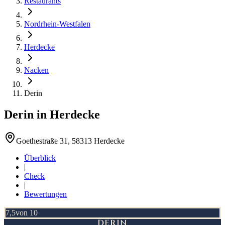
Restaurants
Nordrhein-Westfalen
Herdecke
Nacken
Derin
Derin
in
Herdecke
Goethestraße 31, 58313 Herdecke
Überblick
|
Check
|
Bewertungen
7,5
von 10
DERIN