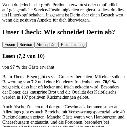
Wenn du jedoch sehr große Portionen erwartest oder empfindlich
auf gelegentliche Service-Unstimmigkeiten reagierst, solltest du dies
im Hinterkopf behalten. Insgesamt ist Derin aber einen Besuch wert,
wenn die positiven Aspekte für dich überwiegen.
Unser Check
: Wie schneidet
Derin
ab?
Essen
Service
Atmosphäre
Preis-Leistung
Essen
(
7,2
von 10)
von
97 %
der Gäste erwähnt
Beim Thema Essen gibt es viel Gutes zu berichten! Mit einer soliden
Bewertung von
7,2
und einer Kundenzufriedenheit von
70,9 %
zeigt sich, dass hier oft lecker und frisch gekocht wird. Besonders
der Döner, das knusprige Brot und die Qualität des Kalbfleischs
werden in 107 positiven Rückmeldungen gelobt.
Auch frische Zutaten und der gute Geschmack kommen super an.
Allerdings gibt es auch Bereiche mit Verbesserungspotenzial, wie 40
Rückmeldungen zeigen. Manche Gäste waren von Hamburgern und
Cheeseburgern enttäuscht, und die Portionen, besonders bei