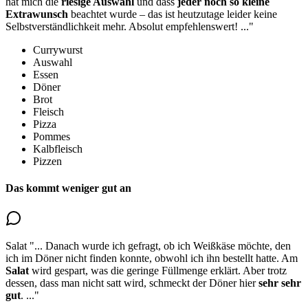
hat mich die
riesige
Auswahl
und dass
jeder noch so kleine
Extrawunsch
beachtet wurde – das ist heutzutage leider keine
Selbstverständlichkeit mehr. Absolut empfehlenswert!
..."
Currywurst
Auswahl
Essen
Döner
Brot
Fleisch
Pizza
Pommes
Kalbfleisch
Pizzen
Das kommt weniger gut an
Salat
"...
Danach wurde ich gefragt, ob ich Weißkäse möchte, den
ich im Döner nicht finden konnte, obwohl ich ihn bestellt hatte.
Am
Salat
wird gespart
, was die geringe Füllmenge erklärt. Aber trotz
dessen, dass man nicht satt wird, schmeckt der Döner hier
sehr sehr
gut
.
..."