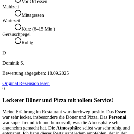
Vor Ort essen
Mahlzeit
Mittagessen
Wartezeit
Kurz (6–15 Min.)
Geräuschpegel
Ruhig
D
Dominik S.
Bewertung abgegeben:
18.09.2025
Original Rezension lesen
9
Leckerer Döner und Pizza mit tollem Service!
Meine Erfahrung im Restaurant war durchweg positiv. Das
Essen
war sehr lecker, insbesondere die Döner und Pizza. Das
Personal
war super freundlich und humorvoll, was die Atmosphäre sehr
angenehm gemacht hat. Die
Atmosphäre
selbst war sehr ruhig und
entspannt. Ich kann dieses Restaurant jedem empfehlen, der in der