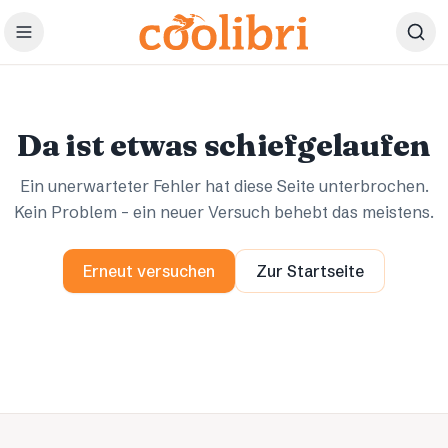
Zum Hauptinhalt springen
Ups.
Ups.
Da ist etwas schiefgelaufen
Ein unerwarteter Fehler hat diese Seite unterbrochen.
Kein Problem – ein neuer Versuch behebt das meistens.
Erneut versuchen
Zur Startseite