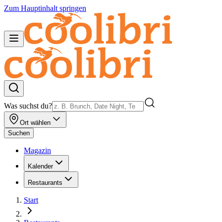
Zum Hauptinhalt springen
Was suchst du?
Ort wählen
Suchen
Magazin
Kalender
Restaurants
Start