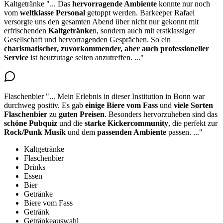
Kaltgetränke
"...
Das
hervorragende Ambiente
konnte nur noch
vom
weltklasse Personal
getoppt werden. Barkeeper Rafael
versorgte uns den gesamten Abend über nicht nur
gekonnt mit
erfrischenden
Kaltgetränke
n
, sondern auch mit erstklassiger
Gesellschaft und hervorragenden Gesprächen. So ein
charismatischer, zuvorkommender, aber auch professioneller
Service
ist heutzutage selten anzutreffen.
..."
Flaschenbier
"...
Mein Erlebnis in dieser Institution in Bonn war
durchweg positiv. Es gab
einige Biere vom Fass
und
viele Sorten
Flaschenbier
zu
guten Preisen
. Besonders hervorzuheben sind das
schöne Pubquiz
und die
starke Kickercommunity
, die perfekt zur
Rock/Punk Musik
und dem
passenden Ambiente
passen.
..."
Kaltgetränke
Flaschenbier
Drinks
Essen
Bier
Getränke
Biere vom Fass
Getränk
Getränkeauswahl