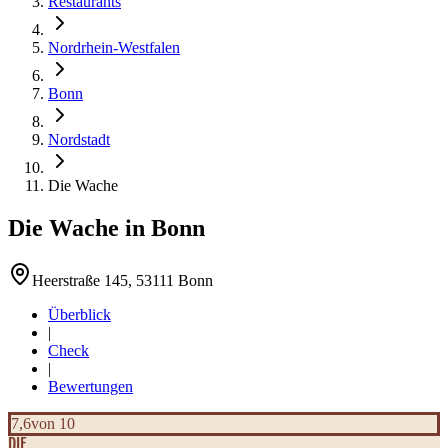
Restaurants
Nordrhein-Westfalen
Bonn
Nordstadt
Die Wache
Die Wache
in
Bonn
Heerstraße 145, 53111 Bonn
Überblick
|
Check
|
Bewertungen
7,6
von 10
DIE