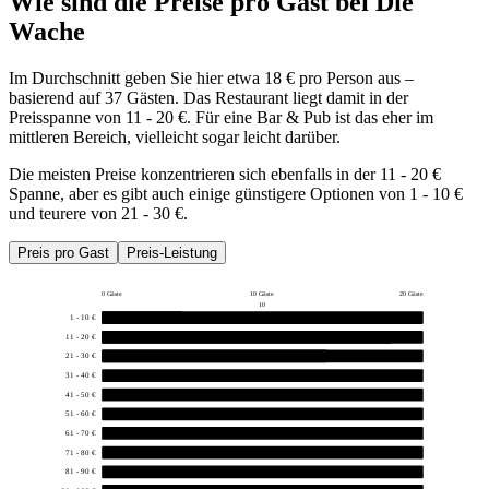
Wie sind die Preise pro Gast bei
Die
Wache
Im Durchschnitt geben Sie hier etwa 18 € pro Person aus –
basierend auf 37 Gästen. Das Restaurant liegt damit in der
Preisspanne von 11 - 20 €. Für eine Bar & Pub ist das eher im
mittleren Bereich, vielleicht sogar leicht darüber.
Die meisten Preise konzentrieren sich ebenfalls in der 11 - 20 €
Spanne, aber es gibt auch einige günstigere Optionen von 1 - 10 €
und teurere von 21 - 30 €.
Preis pro Gast
Preis-Leistung
0 Gäste
10 Gäste
20 Gäste
10
1 - 10 €
5
11 - 20 €
18
21 - 30 €
14
31 - 40 €
0
41 - 50 €
0
51 - 60 €
0
61 - 70 €
0
71 - 80 €
0
81 - 90 €
0