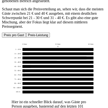
gehobenen Bereich angesiedelt.
Schaut man sich die Preisverteilung an, sehen wir, dass die meisten
Gäste zwischen 21 € und 40 € ausgeben, mit einem deutlichen
Schwerpunkt bei 21 - 30 € und 31 - 40 €. Es gibt also eine gute
Mischung, aber der Fokus liegt klar auf diesem mittleren
Preissegment.
Preis pro Gast
Preis-Leistung
0 Gäste
31 Gäste
62 Gäste
31
1 - 10 €
0
11 - 20 €
6
21 - 30 €
56
31 - 40 €
30
41 - 50 €
7
51 - 60 €
1
61 - 70 €
1
71 - 80 €
0
81 - 90 €
0
91 - 100 €
0
101 € -
0
Hier ist ein schneller Blick darauf, was Gäste pro
Person ausgeben, basierend auf den letzten 101