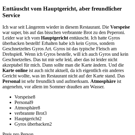
Enttäuscht vom Hauptgericht, aber freundlicher
Service
Ich war seit Längerem wieder in diesem Restaurant. Die
Vorspeise
war super, bis auf das bisschen verbrannte Brot zu den Peperoni.
Leider war ich vom
Hauptgericht
enttäuscht. Ich hatte Gyros
überbacken bestellt! Erhalten habe ich kein Gyros, sondern
Geschnetzeltes Gyros Art. Gyros ist das typische Fleisch am
Drehspieß. Wenn ich Gyros bestelle, will ich auch Gyros und kein
Geschnetzeltes. Das tut mir sehr leid, aber das ist leider nicht
akzeptabel für mich. Dann sollte man die Karte ändern. Und die
Karte online
ist auch nicht aktuell, da ich eigentlich ein anderes
Gericht wollte, was im Restaurant nicht auf der Karte stand. Das
Personal
ist sehr freundlich und aufmerksam.
Atmosphäre
ist
angenehm, vor allem im Sommer draußen am Wasser.
Vorspeise
8
Personal
9
Atmosphäre
8
verbrannte Brot
3
Hauptgericht
2
Gyros überbacken
2
Preis pro Person