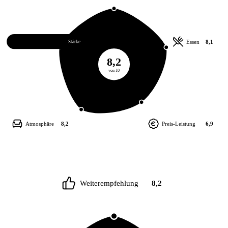
Service
8,4
Essen
8,1
Stärke
8,2
von 10
Atmosphäre
8,2
Preis-Leistung
6,9
Weiterempfehlung
8,2