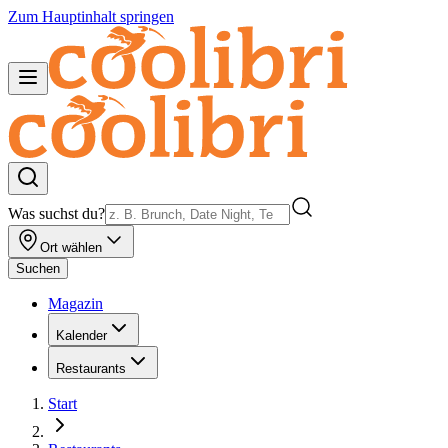
Zum Hauptinhalt springen
Was suchst du?
Ort wählen
Suchen
Magazin
Kalender
Restaurants
Start