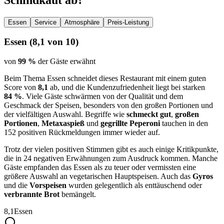
Essen
Service
Atmosphäre
Preis-Leistung
Essen
(
8,1
von 10)
von
99 %
der Gäste erwähnt
Beim Thema Essen schneidet dieses Restaurant mit einem guten
Score von
8,1
ab, und die Kundenzufriedenheit liegt bei starken
84 %
. Viele Gäste schwärmen von der Qualität und dem
Geschmack der Speisen, besonders von den großen Portionen und
der vielfältigen Auswahl. Begriffe wie
schmeckt gut
,
großen
Portionen
,
Metaxaspieß
und
gegrillte Peperoni
tauchen in den
152 positiven Rückmeldungen immer wieder auf.
Trotz der vielen positiven Stimmen gibt es auch einige Kritikpunkte,
die in 24 negativen Erwähnungen zum Ausdruck kommen. Manche
Gäste empfanden das Essen als zu teuer oder vermissten eine
größere Auswahl an vegetarischen Hauptspeisen. Auch das
Gyros
und die
Vorspeisen
wurden gelegentlich als enttäuschend oder
verbrannte Brot
bemängelt.
8,1
Essen