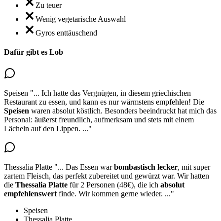
Zu teuer
Wenig vegetarische Auswahl
Gyros enttäuschend
Dafür gibt es Lob
Speisen
"...
Ich hatte das Vergnügen, in diesem griechischen
Restaurant zu essen, und kann es nur wärmstens empfehlen!
Die
Speisen
waren absolut köstlich
. Besonders beeindruckt hat mich das
Personal: äußerst freundlich, aufmerksam und stets mit einem
Lächeln auf den Lippen.
..."
Thessalia Platte
"...
Das Essen war
bombastisch lecker
, mit super
zartem Fleisch, das perfekt zubereitet und gewürzt war.
Wir hatten
die
Thessalia Platte
für 2 Personen
(48€), die ich
absolut
empfehlenswert
finde. Wir kommen gerne wieder.
..."
Speisen
Thessalia Platte