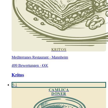
KRITOS
Mediterranes Restaurant · Mannheim
499
Bewertungen
·
€
€
€
Kritos
9,1
ÇAMLICA
DÖNER