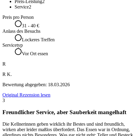
Preis-Leistung
2
Service
2
Preis pro Person
31 - 40 €
Anlass des Besuchs
Lockeres Treffen
Servicetyp
Vor Ort essen
R
R K.
Bewertung abgegeben:
18.03.2026
Original Rezension lesen
3
Freundlicher Service, aber Sauberkeit mangelhaft
Die Kellnerinnen geben wirklich ihr Bestes und sind freundlich,
wirken aber leider maßlos überfordert. Das Essen war in Ordnung,
allerdings nichts Besonderes. Was gar nicht geht: Teller und Besteck