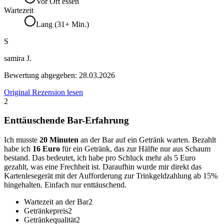
Vor Ort essen
Wartezeit
Lang (31+ Min.)
S
samira J.
Bewertung abgegeben:
28.03.2026
Original Rezension lesen
2
Enttäuschende Bar-Erfahrung
Ich musste
20 Minuten
an der Bar auf ein Getränk warten. Bezahlt
habe ich
16 Euro
für ein Getränk, das zur Hälfte nur aus Schaum
bestand. Das bedeutet, ich habe pro Schluck mehr als 5 Euro
gezahlt, was eine Frechheit ist. Daraufhin wurde mir direkt das
Kartenlesegerät mit der Aufforderung zur Trinkgeldzahlung ab 15%
hingehalten. Einfach nur enttäuschend.
Wartezeit an der Bar
2
Getränkepreis
2
Getränkequalität
2