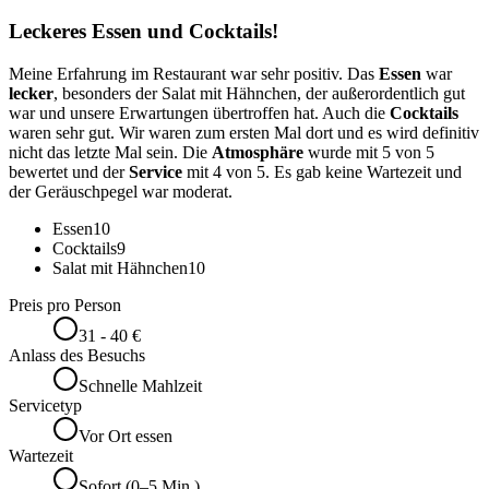
Leckeres Essen und Cocktails!
Meine Erfahrung im Restaurant war sehr positiv. Das
Essen
war
lecker
, besonders der Salat mit Hähnchen, der außerordentlich gut
war und unsere Erwartungen übertroffen hat. Auch die
Cocktails
waren sehr gut. Wir waren zum ersten Mal dort und es wird definitiv
nicht das letzte Mal sein. Die
Atmosphäre
wurde mit 5 von 5
bewertet und der
Service
mit 4 von 5. Es gab keine Wartezeit und
der Geräuschpegel war moderat.
Essen
10
Cocktails
9
Salat mit Hähnchen
10
Preis pro Person
31 - 40 €
Anlass des Besuchs
Schnelle Mahlzeit
Servicetyp
Vor Ort essen
Wartezeit
Sofort (0–5 Min.)