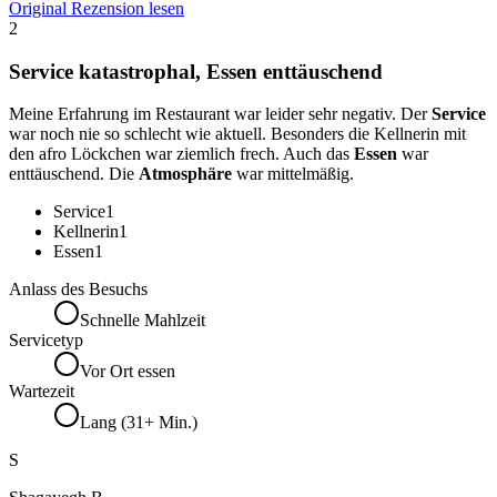
Original Rezension lesen
2
Service katastrophal, Essen enttäuschend
Meine Erfahrung im Restaurant war leider sehr negativ. Der
Service
war noch nie so schlecht wie aktuell. Besonders die Kellnerin mit
den afro Löckchen war ziemlich frech. Auch das
Essen
war
enttäuschend. Die
Atmosphäre
war mittelmäßig.
Service
1
Kellnerin
1
Essen
1
Anlass des Besuchs
Schnelle Mahlzeit
Servicetyp
Vor Ort essen
Wartezeit
Lang (31+ Min.)
S