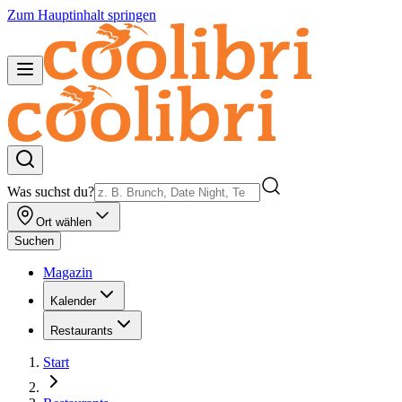
Zum Hauptinhalt springen
Was suchst du?
Ort wählen
Suchen
Magazin
Kalender
Restaurants
Start