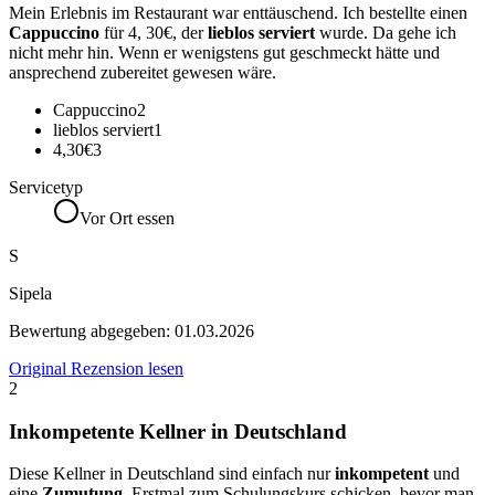
Mein Erlebnis im Restaurant war enttäuschend. Ich bestellte einen
Cappuccino
für 4, 30€, der
lieblos serviert
wurde. Da gehe ich
nicht mehr hin. Wenn er wenigstens gut geschmeckt hätte und
ansprechend zubereitet gewesen wäre.
Cappuccino
2
lieblos serviert
1
4,30€
3
Servicetyp
Vor Ort essen
S
Sipela
Bewertung abgegeben:
01.03.2026
Original Rezension lesen
2
Inkompetente Kellner in Deutschland
Diese Kellner in Deutschland sind einfach nur
inkompetent
und
eine
Zumutung
. Erstmal zum Schulungskurs schicken, bevor man