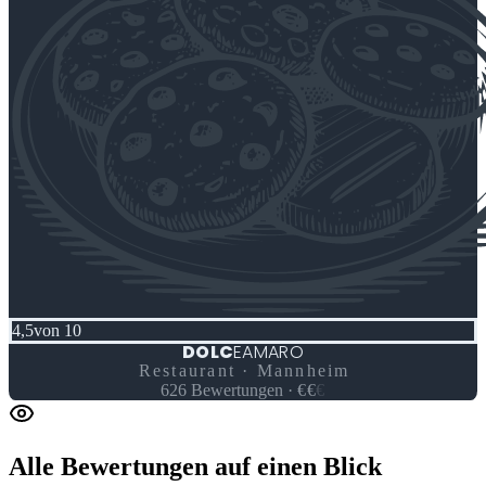
4,5
von 10
DOLC
EAMARO
Restaurant · Mannheim
626
Bewertungen
·
€
€
€
Alle Bewertungen
auf einen Blick