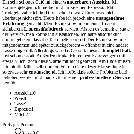
Ein sehr schönes Café mit einer
wunderbaren Aussicht
. Ich
komme gelegentlich hierher und trinke einen Espresso. Mit
Trinkgeld zahle ich im Durchschnitt etwa 7 Euro, was mich
überhaupt nicht stört. Heute habe ich jedoch eine
unangenehme
Erfahrung
gemacht. Mein Espresso wurde in einer Tasse mit
sichtbarem
Lippenstiftabdruck
serviert. Als ich es bemerkte, sagte
der Service, man könne ihn austauschen. Ich hatte ausdrücklich
darum gebeten, dass die Tasse heiß sein soll. Der Espresso wurde
mitgenommen und später zurückgebracht – offenbar in eine andere
Tasse umgefüllt. Allerdings war das Getränk diesmal
komplett kalt
,
fast schon eiskalt. Außerdem trinke ich meinen Espresso gern mit
etwas Milch, doch diese wurde mir nicht gebracht. Am Ende musste
ich mir die Milch selbst holen. Für ein Café dieser Klasse finde ich
so etwas sehr
enttäuschend
. Ich hoffe, dass solche Probleme bald
behoben werden und man sich um einen
professionelleren Service
bemüht.
Aussicht
10
Preis
8
Tasse
1
Espresso
1
Milch
2
Preis pro Person
31 - 40 €