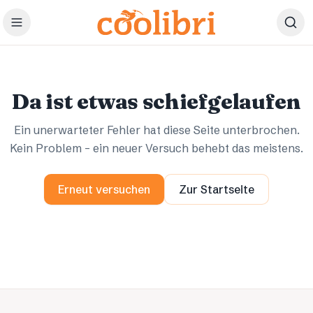
Zum Hauptinhalt springen
Ups.
Ups.
Da ist etwas schiefgelaufen
Ein unerwarteter Fehler hat diese Seite unterbrochen.
Kein Problem – ein neuer Versuch behebt das meistens.
Erneut versuchen
Zur Startseite