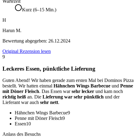
Wartezeit
Kurz (6–15 Min.)
H
Harun M.
Bewertung abgegeben:
26.12.2024
Original Rezension lesen
9
Leckeres Essen, pünktliche Lieferung
Guten Abend! Wir haben gerade zum ersten Mal bei Dominos Pizza
bestellt. Wir hatten einmal
Hähnchen Wings Barbecue
und
Penne
mit Döner Fleisch
. Das Essen war
sehr lecker
und kam noch
richtig heiß
an. Die
Lieferung war sehr pünktlich
und der
Lieferant war auch
sehr nett
.
Hähnchen Wings Barbecue
9
Penne mit Döner Fleisch
9
Essen
10
Anlass des Besuchs