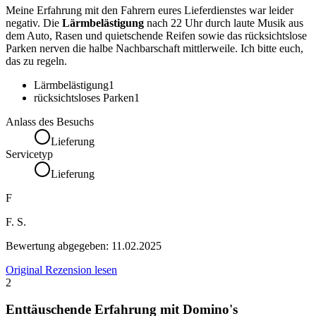
Meine Erfahrung mit den Fahrern eures Lieferdienstes war leider
negativ. Die
Lärmbelästigung
nach 22 Uhr durch laute Musik aus
dem Auto, Rasen und quietschende Reifen sowie das rücksichtslose
Parken nerven die halbe Nachbarschaft mittlerweile. Ich bitte euch,
das zu regeln.
Lärmbelästigung
1
rücksichtsloses Parken
1
Anlass des Besuchs
Lieferung
Servicetyp
Lieferung
F
F. S.
Bewertung abgegeben:
11.02.2025
Original Rezension lesen
2
Enttäuschende Erfahrung mit Domino's