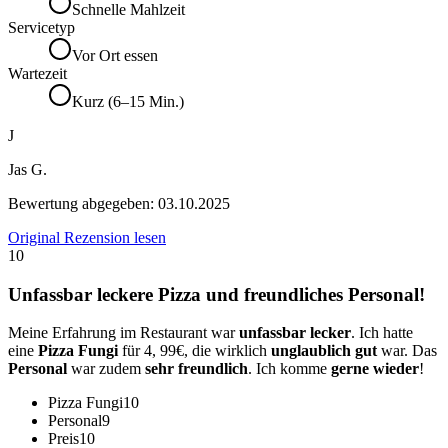
Schnelle Mahlzeit
Servicetyp
Vor Ort essen
Wartezeit
Kurz (6–15 Min.)
J
Jas G.
Bewertung abgegeben:
03.10.2025
Original Rezension lesen
10
Unfassbar leckere Pizza und freundliches Personal!
Meine Erfahrung im Restaurant war
unfassbar lecker
. Ich hatte
eine
Pizza Fungi
für 4, 99€, die wirklich
unglaublich gut
war. Das
Personal
war zudem
sehr freundlich
. Ich komme
gerne wieder
!
Pizza Fungi
10
Personal
9
Preis
10