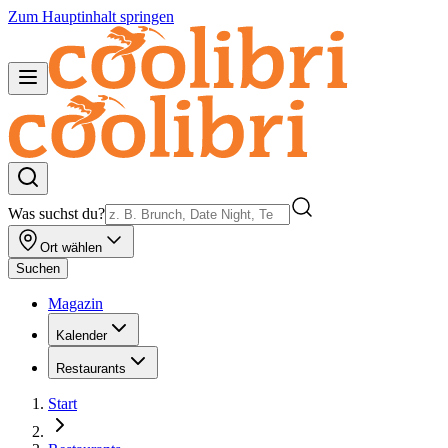
Zum Hauptinhalt springen
Was suchst du?
Ort wählen
Suchen
Magazin
Kalender
Restaurants
Start