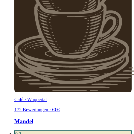
Café · Wuppertal
172
Bewertungen
·
€
€
€
Mandel
9,3