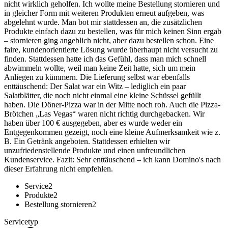
nicht wirklich geholfen. Ich wollte meine Bestellung stornieren und
in gleicher Form mit weiteren Produkten erneut aufgeben, was
abgelehnt wurde. Man bot mir stattdessen an, die zusätzlichen
Produkte einfach dazu zu bestellen, was für mich keinen Sinn ergab
– stornieren ging angeblich nicht, aber dazu bestellen schon. Eine
faire, kundenorientierte Lösung wurde überhaupt nicht versucht zu
finden. Stattdessen hatte ich das Gefühl, dass man mich schnell
abwimmeln wollte, weil man keine Zeit hatte, sich um mein
Anliegen zu kümmern. Die Lieferung selbst war ebenfalls
enttäuschend: Der Salat war ein Witz – lediglich ein paar
Salatblätter, die noch nicht einmal eine kleine Schüssel gefüllt
haben. Die Döner-Pizza war in der Mitte noch roh. Auch die Pizza-
Brötchen „Las Vegas“ waren nicht richtig durchgebacken. Wir
haben über 100 € ausgegeben, aber es wurde weder ein
Entgegenkommen gezeigt, noch eine kleine Aufmerksamkeit wie z.
B. Ein Getränk angeboten. Stattdessen erhielten wir
unzufriedenstellende Produkte und einen unfreundlichen
Kundenservice. Fazit: Sehr enttäuschend – ich kann Domino's nach
dieser Erfahrung nicht empfehlen.
Service
2
Produkte
2
Bestellung stornieren
2
Servicetyp