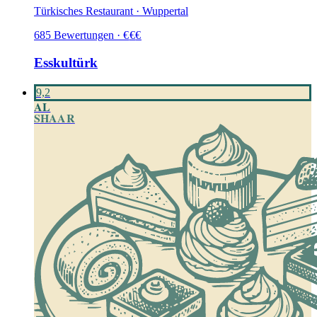
Türkisches Restaurant · Wuppertal
685
Bewertungen
·
€
€
€
Esskultürk
9,2
AL
SHAAR