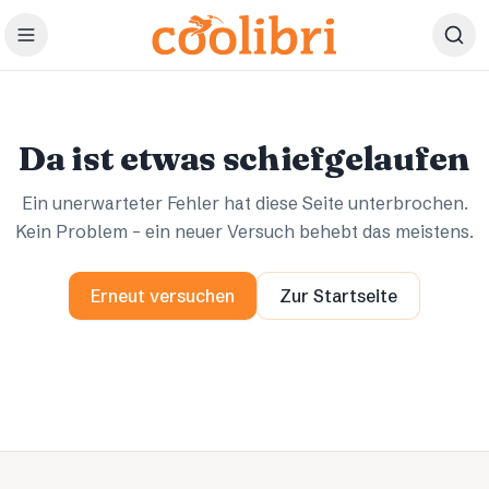
Zum Hauptinhalt springen
Ups.
Ups.
Da ist etwas schiefgelaufen
Ein unerwarteter Fehler hat diese Seite unterbrochen.
Kein Problem – ein neuer Versuch behebt das meistens.
Erneut versuchen
Zur Startseite