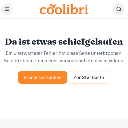
Zum Hauptinhalt springen
Ups.
Ups.
Da ist etwas schiefgelaufen
Ein unerwarteter Fehler hat diese Seite unterbrochen.
Kein Problem – ein neuer Versuch behebt das meistens.
Erneut versuchen
Zur Startseite