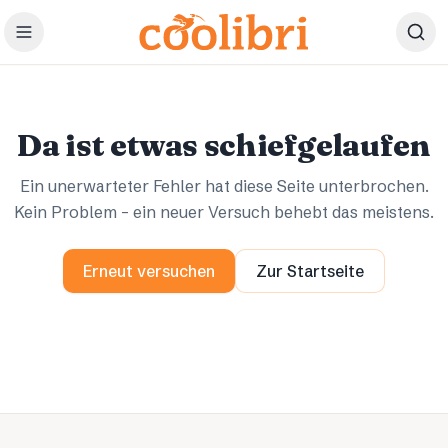
Zum Hauptinhalt springen
Ups.
Ups.
Da ist etwas schiefgelaufen
Ein unerwarteter Fehler hat diese Seite unterbrochen.
Kein Problem – ein neuer Versuch behebt das meistens.
Erneut versuchen
Zur Startseite