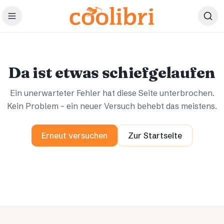
Zum Hauptinhalt springen
Ups.
Ups.
Da ist etwas schiefgelaufen
Ein unerwarteter Fehler hat diese Seite unterbrochen.
Kein Problem – ein neuer Versuch behebt das meistens.
Erneut versuchen
Zur Startseite