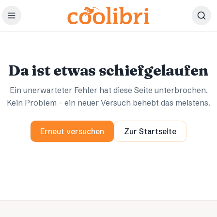
Zum Hauptinhalt springen
Ups.
Ups.
Da ist etwas schiefgelaufen
Ein unerwarteter Fehler hat diese Seite unterbrochen.
Kein Problem – ein neuer Versuch behebt das meistens.
Erneut versuchen
Zur Startseite