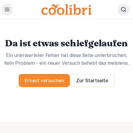
Zum Hauptinhalt springen
Ups.
Ups.
Da ist etwas schiefgelaufen
Ein unerwarteter Fehler hat diese Seite unterbrochen.
Kein Problem – ein neuer Versuch behebt das meistens.
Erneut versuchen
Zur Startseite