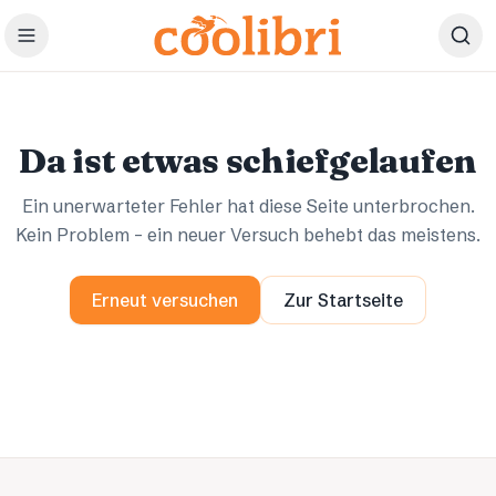
Zum Hauptinhalt springen
Ups.
Ups.
Da ist etwas schiefgelaufen
Ein unerwarteter Fehler hat diese Seite unterbrochen.
Kein Problem – ein neuer Versuch behebt das meistens.
Erneut versuchen
Zur Startseite