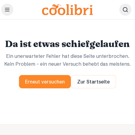
Zum Hauptinhalt springen
Ups.
Ups.
Da ist etwas schiefgelaufen
Ein unerwarteter Fehler hat diese Seite unterbrochen.
Kein Problem – ein neuer Versuch behebt das meistens.
Erneut versuchen
Zur Startseite