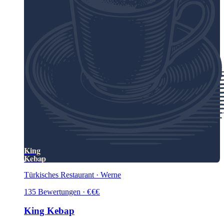
King
Kebap
Türkisches Restaurant · Werne
135
Bewertungen
·
€
€
€
King Kebap