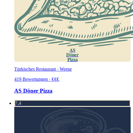
AS
Döner
Pizza
Türkisches Restaurant · Werne
419
Bewertungen
·
€
€
€
AS Döner Pizza
7,4