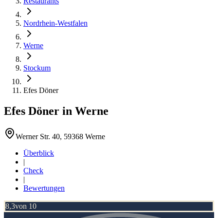
Restaurants
Nordrhein-Westfalen
Werne
Stockum
Efes Döner
Efes Döner
in
Werne
Werner Str. 40, 59368 Werne
Überblick
|
Check
|
Bewertungen
8,3
von 10