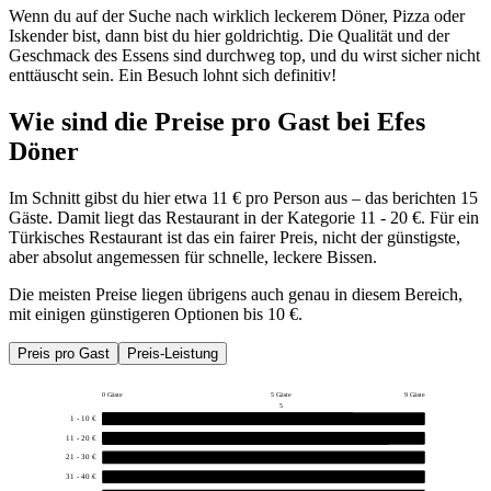
Wenn du auf der Suche nach wirklich leckerem Döner, Pizza oder
Iskender bist, dann bist du hier goldrichtig. Die Qualität und der
Geschmack des Essens sind durchweg top, und du wirst sicher nicht
enttäuscht sein. Ein Besuch lohnt sich definitiv!
Wie sind die Preise pro Gast bei
Efes
Döner
Im Schnitt gibst du hier etwa 11 € pro Person aus – das berichten 15
Gäste. Damit liegt das Restaurant in der Kategorie 11 - 20 €. Für ein
Türkisches Restaurant ist das ein fairer Preis, nicht der günstigste,
aber absolut angemessen für schnelle, leckere Bissen.
Die meisten Preise liegen übrigens auch genau in diesem Bereich,
mit einigen günstigeren Optionen bis 10 €.
Preis pro Gast
Preis-Leistung
0 Gäste
5 Gäste
9 Gäste
5
1 - 10 €
7
11 - 20 €
8
21 - 30 €
0
31 - 40 €
0