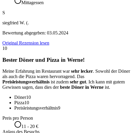
Mittagessen
S
siegfried W. (.
Bewertung abgegeben:
03.05.2024
Original Rezension lesen
10
Bester Döner und Pizza in Werne!
Meine Erfahrung im Restaurant war
sehr lecker
. Sowohl der Döner
als auch die Pizza waren hervorragend. Das
Preisleistungsverhältnis
ist zudem
sehr gut
. Ich kann mit gutem
Gewissen sagen, dass dies der
beste Döner in Werne
ist.
Döner
10
Pizza
10
Preisleistungsverhältnis
9
Preis pro Person
11 - 20 €
Anlass des Besuchs