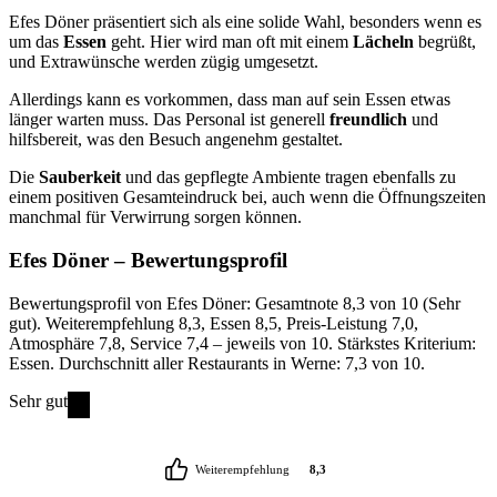
Efes Döner präsentiert sich als eine solide Wahl, besonders wenn es
um das
Essen
geht. Hier wird man oft mit einem
Lächeln
begrüßt,
und Extrawünsche werden zügig umgesetzt.
Allerdings kann es vorkommen, dass man auf sein Essen etwas
länger warten muss. Das Personal ist generell
freundlich
und
hilfsbereit, was den Besuch angenehm gestaltet.
Die
Sauberkeit
und das gepflegte Ambiente tragen ebenfalls zu
einem positiven Gesamteindruck bei, auch wenn die Öffnungszeiten
manchmal für Verwirrung sorgen können.
Efes Döner
– Bewertungsprofil
Bewertungsprofil von Efes Döner: Gesamtnote 8,3 von 10 (Sehr
gut). Weiterempfehlung 8,3, Essen 8,5, Preis-Leistung 7,0,
Atmosphäre 7,8, Service 7,4 – jeweils von 10. Stärkstes Kriterium:
Essen. Durchschnitt aller Restaurants in Werne: 7,3 von 10.
Sehr gut
Weiterempfehlung
8,3