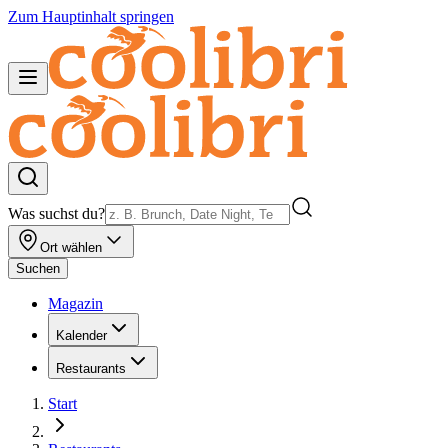
Zum Hauptinhalt springen
Was suchst du?
Ort wählen
Suchen
Magazin
Kalender
Restaurants
Start