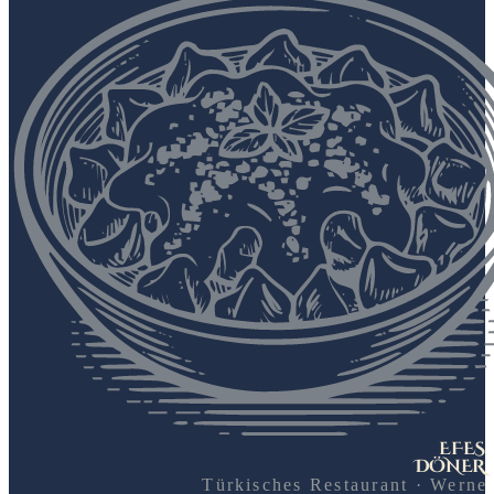
EFES
DÖNER
Türkisches Restaurant · Werne