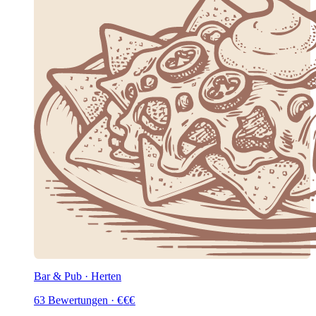
Bar & Pub · Herten
63
Bewertungen
·
€
€
€