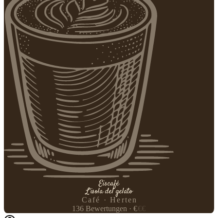
Eiscafé
L‘isola del gelato
Café · Herten
136
Bewertungen
·
€
€
€