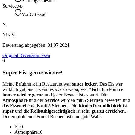
Stammgastbesuch
Servicetyp
Vor Ort essen
N
Nils V.
Bewertung abgegeben:
31.07.2024
Original Rezension lesen
9
Super Eis, gerne wieder!
Meine Erfahrung im Restaurant war
super lecker
. Das Eis war
wirklich gut, auch wenn es
nur zu wenig
war *lach. Ich komme
immer wieder gerne
und jeder Besuch ist es wert. Die
Atmosphäre
und der
Service
wurden mit
5 Sternen
bewertet, und
das
Essen
ebenfalls mit
5 Sternen
. Die
Kinderfreundlichkeit
ist
super
und die
Rollstuhlgerechtigkeit
ist
sehr gut zu erreichen
.
Der empfohlene "Frucht Becher" ist eine gute Wahl.
Eis
9
Atmosphäre
10