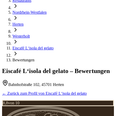
Restaurants
Nordrhein-Westfalen
Herten
Westerholt
Eiscafé L‘isola del gelato
Bewertungen
Eiscafé L‘isola del gelato
– Bewertungen
Bahnhofstraße 102, 45701 Herten
← Zurück zum Profil von
Eiscafé L‘isola del gelato
8,8
von 10