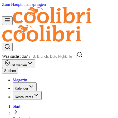
Zum Hauptinhalt springen
Was suchst du?
Ort wählen
Suchen
Magazin
Kalender
Restaurants
Start