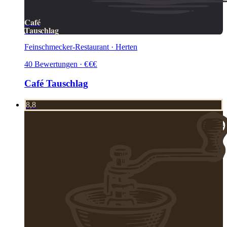
Café
Tauschlag
Feinschmecker-Restaurant · Herten
40
Bewertungen
·
€
€
€
Café Tauschlag
8,8