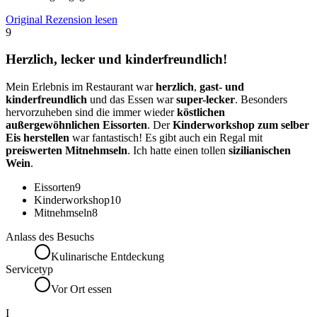
Original Rezension lesen
9
Herzlich, lecker und kinderfreundlich!
Mein Erlebnis im Restaurant war
herzlich
,
gast- und
kinderfreundlich
und das Essen war
super-lecker
. Besonders
hervorzuheben sind die immer wieder
köstlichen
außergewöhnlichen Eissorten
. Der
Kinderworkshop zum selber
Eis herstellen
war fantastisch! Es gibt auch ein Regal mit
preiswerten Mitnehmseln
. Ich hatte einen tollen
sizilianischen
Wein
.
Eissorten
9
Kinderworkshop
10
Mitnehmseln
8
Anlass des Besuchs
Kulinarische Entdeckung
Servicetyp
Vor Ort essen
I