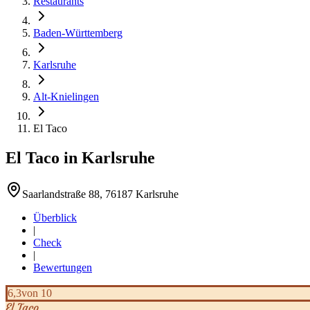
Restaurants
Baden-Württemberg
Karlsruhe
Alt-Knielingen
El Taco
El Taco
in
Karlsruhe
Saarlandstraße 88, 76187 Karlsruhe
Überblick
|
Check
|
Bewertungen
6,3
von 10
El Taco