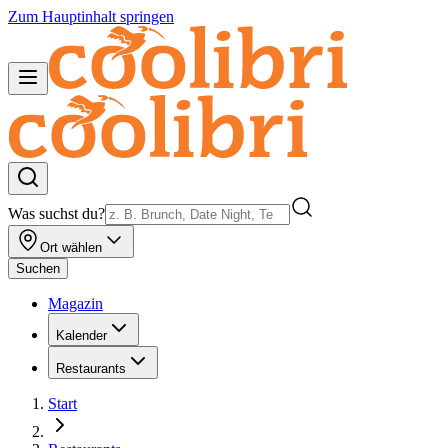
Zum Hauptinhalt springen
Was suchst du?
Ort wählen
Suchen
Magazin
Kalender
Restaurants
Start