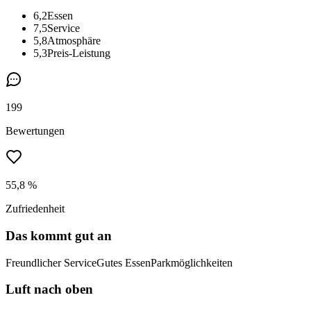
6,2
Essen
7,5
Service
5,8
Atmosphäre
5,3
Preis-Leistung
199
Bewertungen
55,8 %
Zufriedenheit
Das kommt gut an
Freundlicher Service
Gutes Essen
Parkmöglichkeiten
Luft nach oben