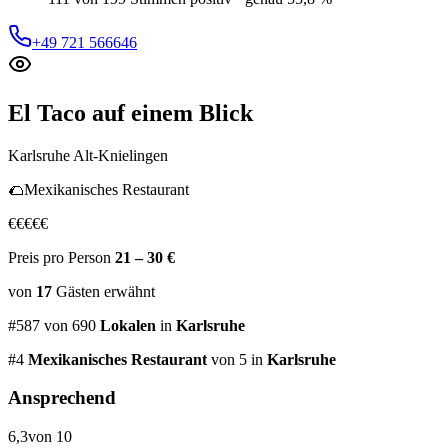
+49 721 566646
El Taco
auf einem Blick
Karlsruhe Alt-Knielingen
🌮
Mexikanisches Restaurant
€
€
€
€
€
Preis pro Person
21 – 30 €
von
17
Gästen
erwähnt
#
587
von
690
Lokalen
in
Karlsruhe
#
4
Mexikanisches Restaurant
von 5
in
Karlsruhe
Ansprechend
6,3
von 10