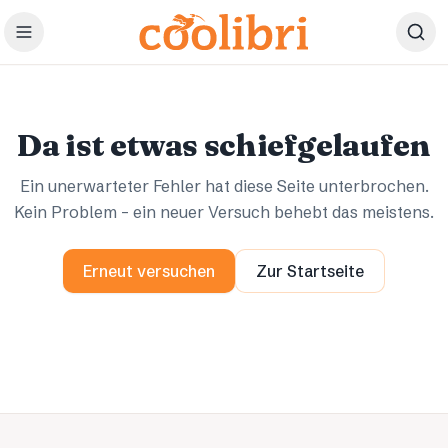
Zum Hauptinhalt springen
Ups.
Ups.
Da ist etwas schiefgelaufen
Ein unerwarteter Fehler hat diese Seite unterbrochen.
Kein Problem – ein neuer Versuch behebt das meistens.
Erneut versuchen
Zur Startseite