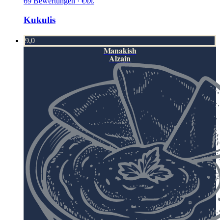
69
Bewertungen
·
€
€
€
Kukulis
9,0
Manakish
Alzain