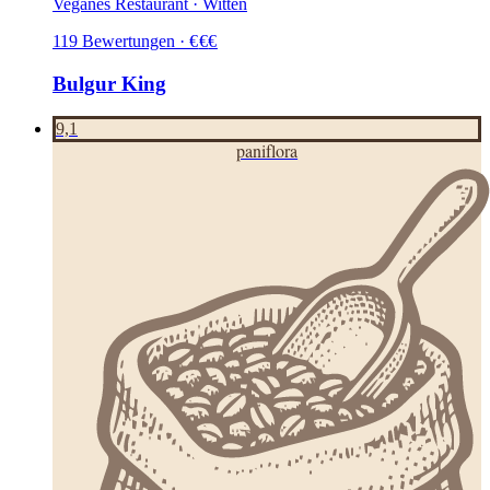
Veganes Restaurant · Witten
119
Bewertungen
·
€
€
€
Bulgur King
9,1
paniflora