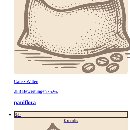
Café · Witten
288
Bewertungen
·
€
€
€
paniflora
9,0
Kukulis