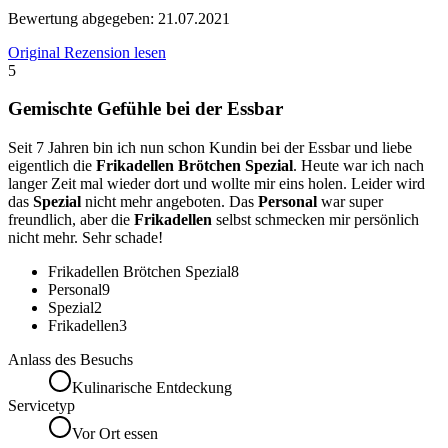
Bewertung abgegeben:
21.07.2021
Original Rezension lesen
5
Gemischte Gefühle bei der Essbar
Seit 7 Jahren bin ich nun schon Kundin bei der Essbar und liebe
eigentlich die
Frikadellen Brötchen Spezial
. Heute war ich nach
langer Zeit mal wieder dort und wollte mir eins holen. Leider wird
das
Spezial
nicht mehr angeboten. Das
Personal
war super
freundlich, aber die
Frikadellen
selbst schmecken mir persönlich
nicht mehr. Sehr schade!
Frikadellen Brötchen Spezial
8
Personal
9
Spezial
2
Frikadellen
3
Anlass des Besuchs
Kulinarische Entdeckung
Servicetyp
Vor Ort essen