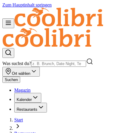
Zum Hauptinhalt springen
Was suchst du?
Ort wählen
Suchen
Magazin
Kalender
Restaurants
Start