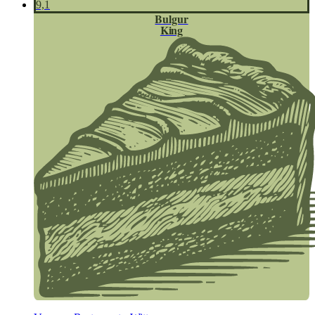
9,1
Bulgur
King