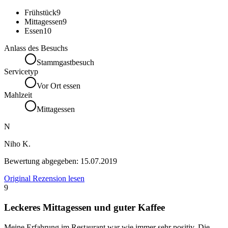
Frühstück
9
Mittagessen
9
Essen
10
Anlass des Besuchs
Stammgastbesuch
Servicetyp
Vor Ort essen
Mahlzeit
Mittagessen
N
Niho K.
Bewertung abgegeben:
15.07.2019
Original Rezension lesen
9
Leckeres Mittagessen und guter Kaffee
Meine Erfahrung im Restaurant war wie immer sehr positiv. Die