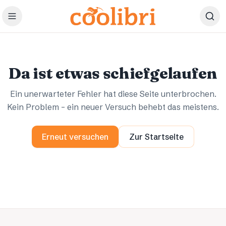
Zum Hauptinhalt springen
Ups.
Ups.
Da ist etwas schiefgelaufen
Ein unerwarteter Fehler hat diese Seite unterbrochen.
Kein Problem – ein neuer Versuch behebt das meistens.
Erneut versuchen
Zur Startseite