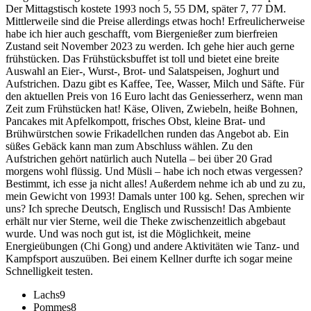
Der Mittagstisch kostete 1993 noch 5, 55 DM, später 7, 77 DM.
Mittlerweile sind die Preise allerdings etwas hoch! Erfreulicherweise
habe ich hier auch geschafft, vom Biergenießer zum bierfreien
Zustand seit November 2023 zu werden. Ich gehe hier auch gerne
frühstücken. Das Frühstücksbuffet ist toll und bietet eine breite
Auswahl an Eier-, Wurst-, Brot- und Salatspeisen, Joghurt und
Aufstrichen. Dazu gibt es Kaffee, Tee, Wasser, Milch und Säfte. Für
den aktuellen Preis von 16 Euro lacht das Geniesserherz, wenn man
Zeit zum Frühstücken hat! Käse, Oliven, Zwiebeln, heiße Bohnen,
Pancakes mit Apfelkompott, frisches Obst, kleine Brat- und
Brühwürstchen sowie Frikadellchen runden das Angebot ab. Ein
süßes Gebäck kann man zum Abschluss wählen. Zu den
Aufstrichen gehört natürlich auch Nutella – bei über 20 Grad
morgens wohl flüssig. Und Müsli – habe ich noch etwas vergessen?
Bestimmt, ich esse ja nicht alles! Außerdem nehme ich ab und zu zu,
mein Gewicht von 1993! Damals unter 100 kg. Sehen, sprechen wir
uns? Ich spreche Deutsch, Englisch und Russisch! Das Ambiente
erhält nur vier Sterne, weil die Theke zwischenzeitlich abgebaut
wurde. Und was noch gut ist, ist die Möglichkeit, meine
Energieübungen (Chi Gong) und andere Aktivitäten wie Tanz- und
Kampfsport auszuüben. Bei einem Kellner durfte ich sogar meine
Schnelligkeit testen.
Lachs
9
Pommes
8