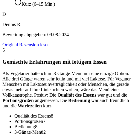
Kurz (6–15 Min.)
D
Dennis R.
Bewertung abgegeben:
09.08.2024
Original Rezension lesen
5
Gemischte Erfahrungen mit fettigem Essen
Als Vegetarier hatte ich im 3-Gänge-Menü nur eine einzige Option.
Alle drei Gänge waren sehr fettig und mit viel Laktose. Für Veganer,
Menschen mit Laktoseunverträglichkeit oder Menschen, die gerade
etwas mehr auf ihre Linie achten wollen, wäre das Menü eine
Vollkatastrophe. Positiv: Die
Qualität des Essens
war gut und die
Portionsgrößen
angemessen. Die
Bedienung
war auch freundlich
und die
Wartezeiten
kurz.
Qualität des Essens
8
Portionsgrößen
7
Bedienung
8
3-Gänge-Menü
2