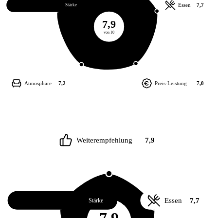
Service
8,3
Essen
7,7
Stärke
7,9
von 10
Atmosphäre
7,2
Preis-Leistung
7,0
Weiterempfehlung
7,9
Service
8,3
Essen
7,7
Stärke