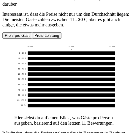
darüber.
Interessant ist, dass die Preise nicht nur um den Durchschnitt liegen:
Die meisten Gäste zahlen zwischen
11 - 20 €
, aber es gibt auch
einige, die etwas mehr ausgeben.
Preis pro Gast
Preis-Leistung
0 Gäste
4 Gäste
8 Gäste
4
1 - 10 €
0
11 - 20 €
7
21 - 30 €
3
31 - 40 €
1
41 - 50 €
0
51 - 60 €
0
61 - 70 €
0
71 - 80 €
0
81 - 90 €
0
91 - 100 €
0
101 € -
0
Hier siehst du auf einen Blick, was Gäste pro Person
ausgeben, basierend auf den letzten 11 Bewertungen.