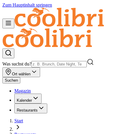
Zum Hauptinhalt springen
Was suchst du?
Ort wählen
Suchen
Magazin
Kalender
Restaurants
Start