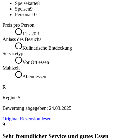
Speisekarte
8
Speisen
9
Personal
10
Preis pro Person
11 - 20 €
Anlass des Besuchs
Kulinarische Entdeckung
Servicetyp
Vor Ort essen
Mahlzeit
Abendessen
R
Regine S.
Bewertung abgegeben:
24.03.2025
Original Rezension lesen
9
Sehr freundlicher Service und gutes Essen