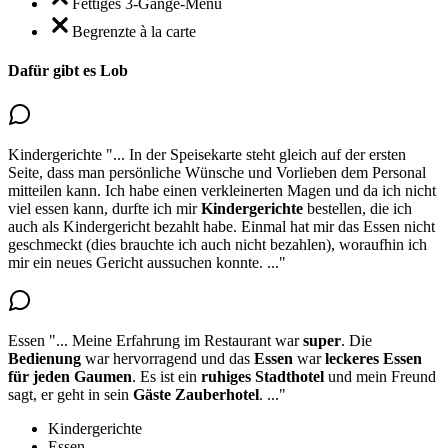
Fettiges 3-Gänge-Menü
Begrenzte à la carte
Dafür gibt es Lob
Kindergerichte
"...
In der Speisekarte steht gleich auf der ersten
Seite, dass man persönliche Wünsche und Vorlieben dem Personal
mitteilen kann. Ich habe einen verkleinerten Magen und da ich nicht
viel essen kann,
durfte ich mir
Kindergerichte
bestellen
, die ich
auch als Kindergericht bezahlt habe. Einmal hat mir das Essen nicht
geschmeckt (dies brauchte ich auch nicht bezahlen), woraufhin ich
mir ein neues Gericht aussuchen konnte.
..."
Essen
"...
Meine Erfahrung im Restaurant war
super
. Die
Bedienung
war hervorragend und das
Essen
war
leckeres
Essen
für jeden Gaumen
. Es ist ein
ruhiges Stadthotel
und mein Freund
sagt, er geht in sein
Gäste Zauberhotel
.
..."
Kindergerichte
Essen