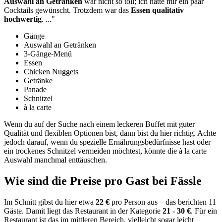
Auswahl an Getränken
war nicht so toll
; ich hätte mir ein paar
Cocktails gewünscht. Trotzdem war das
Essen qualitativ
hochwertig
.
..."
Gänge
Auswahl an Getränken
3-Gänge-Menü
Essen
Chicken Nuggets
Getränke
Panade
Schnitzel
à la carte
Wenn du auf der Suche nach einem leckeren Buffet mit guter
Qualität und flexiblen Optionen bist, dann bist du hier richtig. Achte
jedoch darauf, wenn du spezielle Ernährungsbedürfnisse hast oder
ein trockenes Schnitzel vermeiden möchtest, könnte die à la carte
Auswahl manchmal enttäuschen.
Wie sind die Preise pro Gast bei
Fässle
Im Schnitt gibst du hier etwa
22 €
pro Person aus – das berichten 11
Gäste. Damit liegt das Restaurant in der Kategorie
21 - 30 €
. Für ein
Restaurant ist das im mittleren Bereich, vielleicht sogar leicht