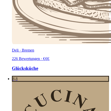
Deli · Bremen
226
Bewertungen
·
€
€
€
Glücksküche
8,8
CUCINA