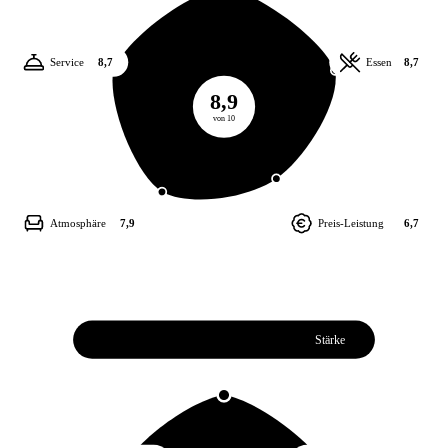
Service
8,7
Essen
8,7
8,9
von 10
Atmosphäre
7,9
Preis-Leistung
6,7
Weiterempfehlung
8,9
Stärke