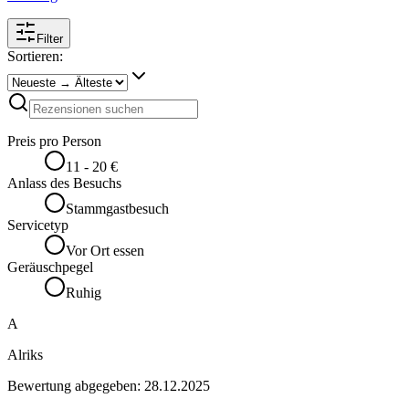
Filter
Sortieren:
Preis pro Person
11 - 20 €
Anlass des Besuchs
Stammgastbesuch
Servicetyp
Vor Ort essen
Geräuschpegel
Ruhig
A
Alriks
Bewertung abgegeben:
28.12.2025