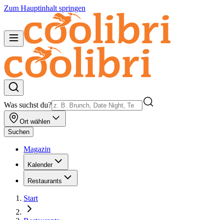
Zum Hauptinhalt springen
Was suchst du?
Ort wählen
Suchen
Magazin
Kalender
Restaurants
Start