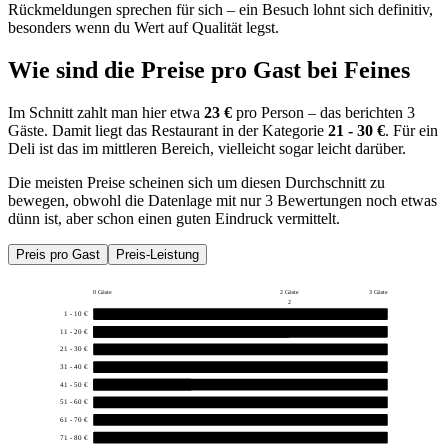
Rückmeldungen sprechen für sich – ein Besuch lohnt sich definitiv,
besonders wenn du Wert auf Qualität legst.
Wie sind die Preise pro Gast bei
Feines
Im Schnitt zahlt man hier etwa
23 €
pro Person – das berichten 3
Gäste. Damit liegt das Restaurant in der Kategorie
21 - 30 €
. Für ein
Deli ist das im mittleren Bereich, vielleicht sogar leicht darüber.
Die meisten Preise scheinen sich um diesen Durchschnitt zu
bewegen, obwohl die Datenlage mit nur 3 Bewertungen noch etwas
dünn ist, aber schon einen guten Eindruck vermittelt.
Preis pro Gast
Preis-Leistung
0 Gäste
2 Gäste
3 Gäste
2
1 - 10 €
0
11 - 20 €
2
21 - 30 €
0
31 - 40 €
0
41 - 50 €
1
51 - 60 €
0
61 - 70 €
0
71 - 80 €
0