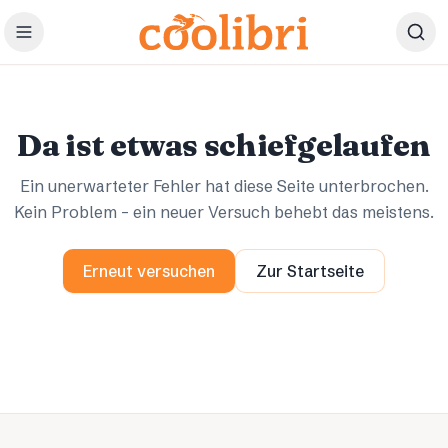
Zum Hauptinhalt springen
Ups.
Ups.
Da ist etwas schiefgelaufen
Ein unerwarteter Fehler hat diese Seite unterbrochen.
Kein Problem – ein neuer Versuch behebt das meistens.
Erneut versuchen
Zur Startseite