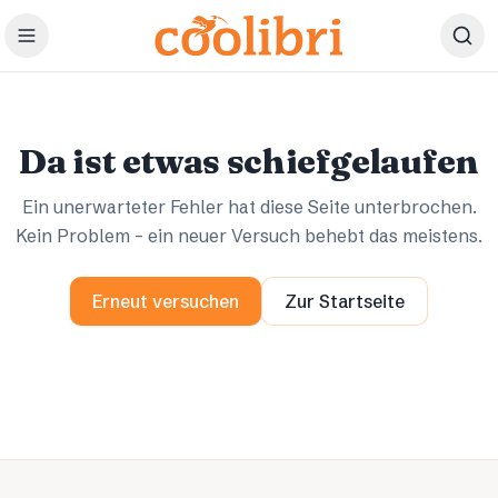
Zum Hauptinhalt springen
Ups.
Ups.
Da ist etwas schiefgelaufen
Ein unerwarteter Fehler hat diese Seite unterbrochen.
Kein Problem – ein neuer Versuch behebt das meistens.
Erneut versuchen
Zur Startseite