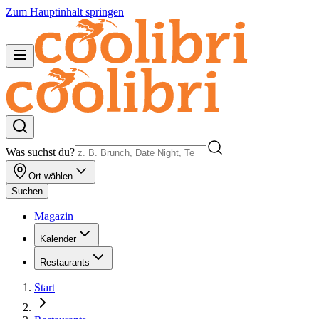
Zum Hauptinhalt springen
Was suchst du?
Ort wählen
Suchen
Magazin
Kalender
Restaurants
Start