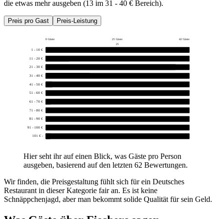
die etwas mehr ausgeben (13 im 31 - 40 € Bereich).
Preis pro Gast
Preis-Leistung
0 Gäste
21 Gäste
42 Gäste
21
1 - 10 €
0
11 - 20 €
7
21 - 30 €
38
31 - 40 €
13
41 - 50 €
2
51 - 60 €
0
61 - 70 €
1
71 - 80 €
0
81 - 90 €
0
91 - 100 €
0
101 € -
1
Hier seht ihr auf einen Blick, was Gäste pro Person
ausgeben, basierend auf den letzten 62 Bewertungen.
Wir finden, die Preisgestaltung fühlt sich für ein Deutsches
Restaurant in dieser Kategorie fair an. Es ist keine
Schnäppchenjagd, aber man bekommt solide Qualität für sein Geld.