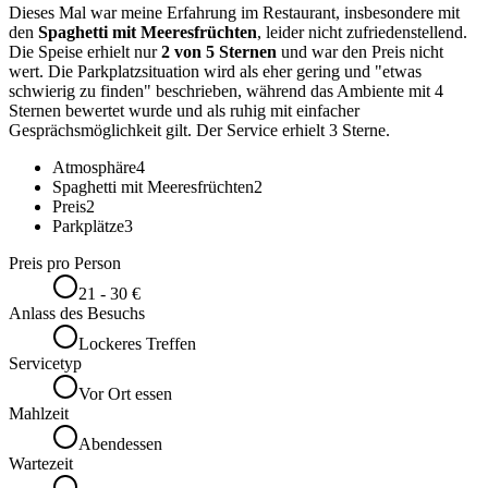
Dieses Mal war meine Erfahrung im Restaurant, insbesondere mit
den
Spaghetti mit Meeresfrüchten
, leider nicht zufriedenstellend.
Die Speise erhielt nur
2 von 5 Sternen
und war den Preis nicht
wert. Die Parkplatzsituation wird als eher gering und "etwas
schwierig zu finden" beschrieben, während das Ambiente mit 4
Sternen bewertet wurde und als ruhig mit einfacher
Gesprächsmöglichkeit gilt. Der Service erhielt 3 Sterne.
Atmosphäre
4
Spaghetti mit Meeresfrüchten
2
Preis
2
Parkplätze
3
Preis pro Person
21 - 30 €
Anlass des Besuchs
Lockeres Treffen
Servicetyp
Vor Ort essen
Mahlzeit
Abendessen
Wartezeit