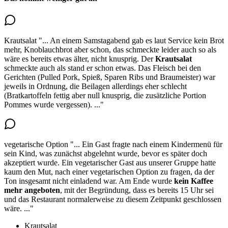
Krautsalat
"...
An einem Samstagabend gab es laut Service kein Brot
mehr, Knoblauchbrot aber schon, das schmeckte leider auch so als
wäre es bereits etwas älter, nicht knusprig.
Der
Krautsalat
schmeckte auch als stand er schon etwas
. Das Fleisch bei den
Gerichten (Pulled Pork, Spieß, Sparen Ribs und Braumeister) war
jeweils in Ordnung, die Beilagen allerdings eher schlecht
(Bratkartoffeln fettig aber null knusprig, die zusätzliche Portion
Pommes wurde vergessen).
..."
vegetarische Option
"...
Ein Gast fragte nach einem Kindermenü für
sein Kind, was zunächst abgelehnt wurde, bevor es später doch
akzeptiert wurde.
Ein vegetarischer Gast aus unserer Gruppe hatte
kaum den Mut, nach einer vegetarischen Option zu fragen
, da der
Ton insgesamt nicht einladend war. Am Ende wurde
kein Kaffee
mehr angeboten
, mit der Begründung, dass es bereits 15 Uhr sei
und das Restaurant normalerweise zu diesem Zeitpunkt geschlossen
wäre.
..."
Krautsalat