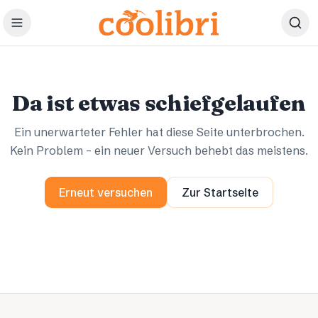
Zum Hauptinhalt springen
Ups.
Ups.
Da ist etwas schiefgelaufen
Ein unerwarteter Fehler hat diese Seite unterbrochen.
Kein Problem – ein neuer Versuch behebt das meistens.
Erneut versuchen
Zur Startseite