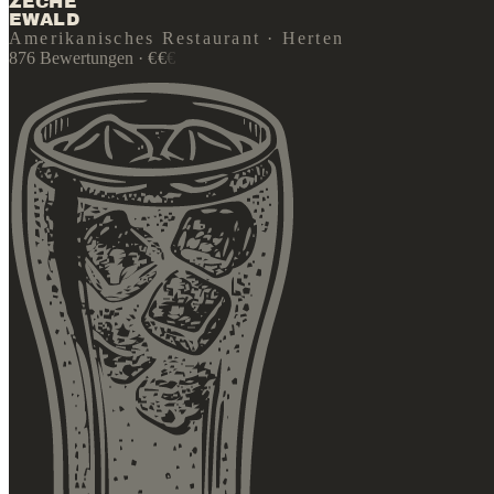
ZECHE
EWALD
Amerikanisches Restaurant · Herten
876
Bewertungen
·
€
€
€