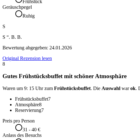
Frühstück
Geräuschpegel
Ruhig
S
S “. B. B.
Bewertung abgegeben:
24.01.2026
Original Rezension lesen
8
Gutes Frühstücksbuffet mit schöner Atmosphäre
Waren um 9: 15 Uhr zum
Frühstücksbuffet
. Die
Auswahl
war
ok
.
Frühstücksbuffet
7
Atmosphäre
8
Reservierung
7
Preis pro Person
31 - 40 €
Anlass des Besuchs