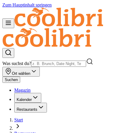
Zum Hauptinhalt springen
Was suchst du?
Ort wählen
Suchen
Magazin
Kalender
Restaurants
Start