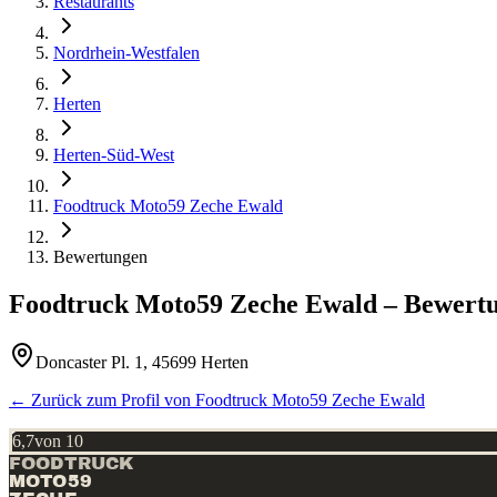
Restaurants
Nordrhein-Westfalen
Herten
Herten-Süd-West
Foodtruck Moto59 Zeche Ewald
Bewertungen
Foodtruck Moto59 Zeche Ewald
– Bewert
Doncaster Pl. 1, 45699 Herten
← Zurück zum Profil von
Foodtruck Moto59 Zeche Ewald
6,7
von 10
FOODTRUCK
MOTO59