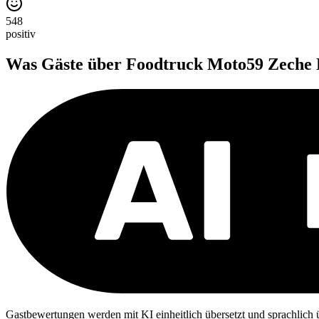
548
positiv
Was Gäste über
Foodtruck Moto59 Zeche
Gastbewertungen werden mit KI einheitlich übersetzt und sprachlich üb