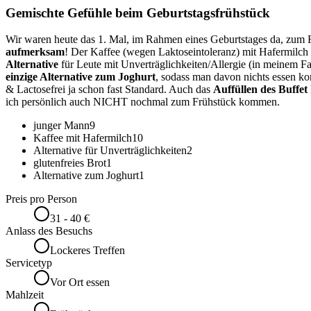
Gemischte Gefühle beim Geburtstagsfrühstück
Wir waren heute das 1. Mal, im Rahmen eines Geburtstages da, zum Fr
aufmerksam
! Der Kaffee (wegen Laktoseintoleranz) mit Hafermilc
Alternative
für Leute mit Unverträglichkeiten/Allergie (in meinem Fa
einzige Alternative zum Joghurt
, sodass man davon nichts essen kon
& Lactosefrei ja schon fast Standard. Auch das
Auffüllen des Buffet
ich persönlich auch NICHT nochmal zum Frühstück kommen.
junger Mann
9
Kaffee mit Hafermilch
10
Alternative für Unverträglichkeiten
2
glutenfreies Brot
1
Alternative zum Joghurt
1
Preis pro Person
31 - 40 €
Anlass des Besuchs
Lockeres Treffen
Servicetyp
Vor Ort essen
Mahlzeit