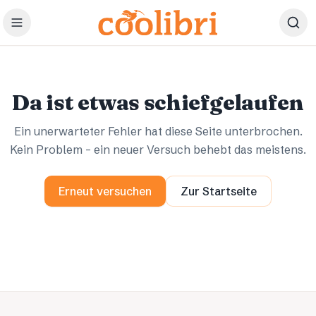
Zum Hauptinhalt springen
Ups.
Ups.
Da ist etwas schiefgelaufen
Ein unerwarteter Fehler hat diese Seite unterbrochen.
Kein Problem – ein neuer Versuch behebt das meistens.
Erneut versuchen
Zur Startseite