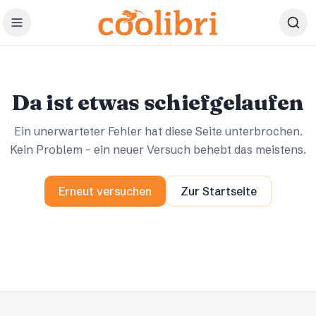
Zum Hauptinhalt springen
Ups.
Ups.
Da ist etwas schiefgelaufen
Ein unerwarteter Fehler hat diese Seite unterbrochen.
Kein Problem – ein neuer Versuch behebt das meistens.
Erneut versuchen
Zur Startseite