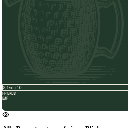
8,1
von 10
FRIENDS
Bar