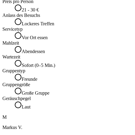
Preis pro Person
21 - 30 €
Anlass des Besuchs
Lockeres Treffen
Servicetyp
Vor Ort essen
Mahlzeit
Abendessen
Wartezeit
Sofort (0–5 Min.)
Gruppentyp
Freunde
Gruppengröße
Große Gruppe
Geräuschpegel
Laut
M
Markus V.