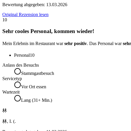
Bewertung abgegeben:
13.03.2026
Original Rezension lesen
10
Sehr cooles Personal, kommen wieder!
Mein Erlebnis im Restaurant war
sehr positiv
. Das Personal war
sehr
Personal
10
Anlass des Besuchs
Stammgastbesuch
Servicetyp
Vor Ort essen
Wartezeit
Lang (31+ Min.)
林
林, I. (.