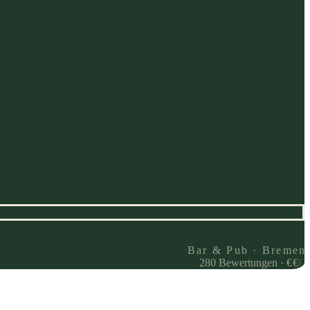
Bar & Pub · Bremen
280
Bewertungen
·
€
€
€