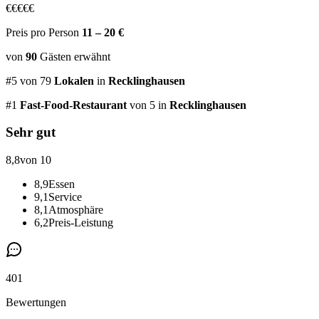
€
€
€
€
€
Preis pro Person
11 – 20 €
von
90
Gästen
erwähnt
#
5
von
79
Lokalen
in
Recklinghausen
#
1
Fast-Food-Restaurant
von 5
in
Recklinghausen
Sehr gut
8,8
von 10
8,9
Essen
9,1
Service
8,1
Atmosphäre
6,2
Preis-Leistung
401
Bewertungen