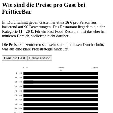
Wie sind die Preise pro Gast bei
FrittierBar
Im Durchschnitt geben Gäste hier etwa
16 €
pro Person aus –
basierend auf 90 Bewertungen. Das Restaurant liegt damit in der
Kategorie
11 - 20 €
. Für ein Fast-Food-Restaurant ist das eher im
mittleren Bereich, vielleicht leicht darüber.
Die Preise konzentrieren sich sehr stark um diesen Durchschnitt,
was auf eine klare Preisstrategie hindeutet.
Preis pro Gast
Preis-Leistung
0 Gäste
38 Gäste
75 Gäste
38
1 - 10 €
9
11 - 20 €
68
21 - 30 €
10
31 - 40 €
2
41 - 50 €
0
51 - 60 €
1
61 - 70 €
0
71 - 80 €
0
81 - 90 €
0
91 - 100 €
0