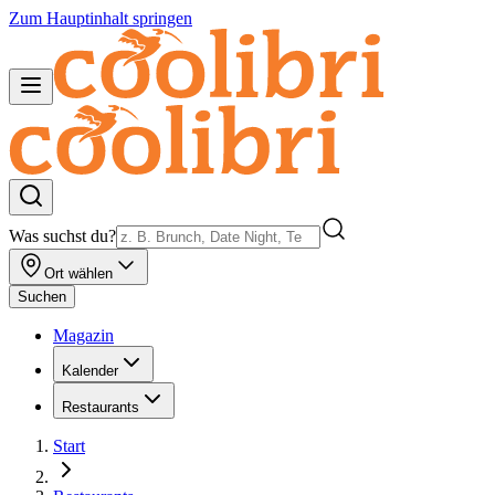
Zum Hauptinhalt springen
Was suchst du?
Ort wählen
Suchen
Magazin
Kalender
Restaurants
Start