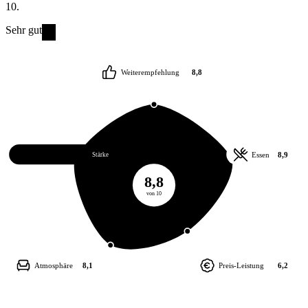
10.
Sehr gut
Weiterempfehlung
8,8
Service
9,1
Essen
8,9
Stärke
8,8
von 10
Atmosphäre
8,1
Preis-Leistung
6,2