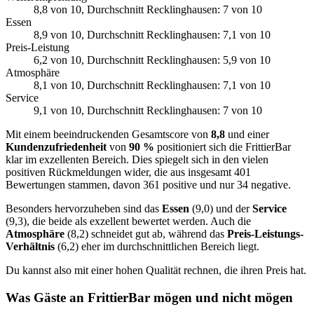
8,8
von 10
, Durchschnitt Recklinghausen: 7 von 10
Essen
8,9
von 10
, Durchschnitt Recklinghausen: 7,1 von 10
Preis-Leistung
6,2
von 10
, Durchschnitt Recklinghausen: 5,9 von 10
Atmosphäre
8,1
von 10
, Durchschnitt Recklinghausen: 7,1 von 10
Service
9,1
von 10
, Durchschnitt Recklinghausen: 7 von 10
Mit einem beeindruckenden Gesamtscore von
8,8
und einer
Kundenzufriedenheit
von
90 %
positioniert sich die FrittierBar
klar im exzellenten Bereich. Dies spiegelt sich in den vielen
positiven Rückmeldungen wider, die aus insgesamt 401
Bewertungen stammen, davon 361 positive und nur 34 negative.
Besonders hervorzuheben sind das
Essen
(9,0) und der
Service
(9,3), die beide als exzellent bewertet werden. Auch die
Atmosphäre
(8,2) schneidet gut ab, während das
Preis-Leistungs-
Verhältnis
(6,2) eher im durchschnittlichen Bereich liegt.
Du kannst also mit einer hohen Qualität rechnen, die ihren Preis hat.
Was Gäste an
FrittierBar
mögen und nicht mögen