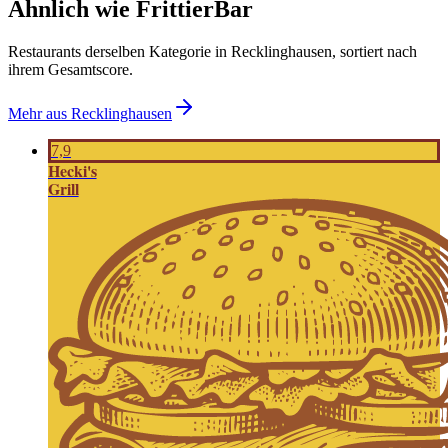
Ähnlich wie FrittierBar
Restaurants derselben Kategorie in Recklinghausen, sortiert nach
ihrem Gesamtscore.
Mehr aus
Recklinghausen
7,9
H
ecki's
Grill