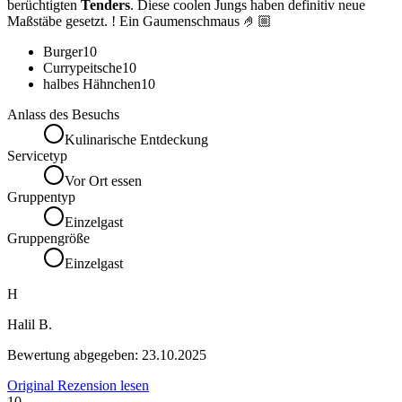
berüchtigten
Tenders
. Diese coolen Jungs haben definitiv neue
Maßstäbe gesetzt. ! Ein Gaumenschmaus 🤌🏼
Burger
10
Currypeitsche
10
halbes Hähnchen
10
Anlass des Besuchs
Kulinarische Entdeckung
Servicetyp
Vor Ort essen
Gruppentyp
Einzelgast
Gruppengröße
Einzelgast
H
Halil B.
Bewertung abgegeben:
23.10.2025
Original Rezension lesen
10