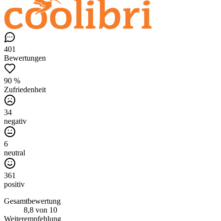
401
Bewertungen
90 %
Zufriedenheit
34
negativ
6
neutral
361
positiv
Gesamtbewertung
8,8
von 10
Weiterempfehlung