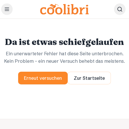
Zum Hauptinhalt springen
Ups.
Ups.
Da ist etwas schiefgelaufen
Ein unerwarteter Fehler hat diese Seite unterbrochen.
Kein Problem – ein neuer Versuch behebt das meistens.
Erneut versuchen
Zur Startseite