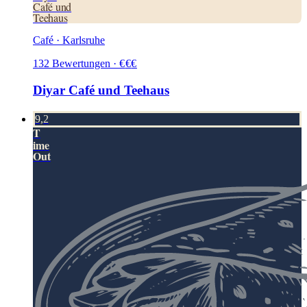
Café und
Teehaus
Café · Karlsruhe
132
Bewertungen
·
€
€
€
Diyar Café und Teehaus
9,2
T
ime
Out