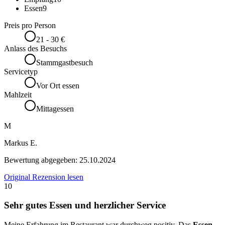
Essen
9
Preis pro Person
21 - 30 €
Anlass des Besuchs
Stammgastbesuch
Servicetyp
Vor Ort essen
Mahlzeit
Mittagessen
M
Markus E.
Bewertung abgegeben:
25.10.2024
Original Rezension lesen
10
Sehr gutes Essen und herzlicher Service
Meine Erfahrung im Restaurant war durchweg positiv. Das
Essen