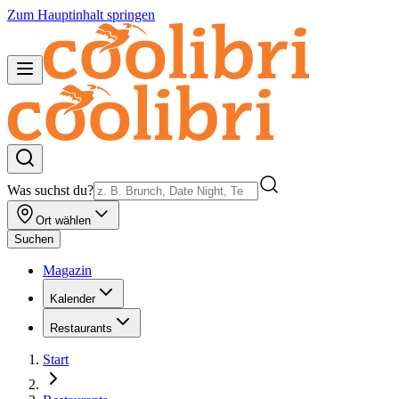
Zum Hauptinhalt springen
Was suchst du?
Ort wählen
Suchen
Magazin
Kalender
Restaurants
Start