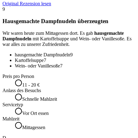
Original Rezension lesen
9
Hausgemachte Dampfnudeln überzeugten
Wir waren heute zum Mittagessen dort. Es gab
hausgemachte
Dampfnudeln
mit Kartoffelsuppe und Wein- oder Vanillesoße. Es
war alles zu unserer Zufriedenheit.
hausgemachte Dampfnudeln
9
Kartoffelsuppe
7
Wein- oder Vanillesoße
7
Preis pro Person
11 - 20 €
Anlass des Besuchs
Schnelle Mahlzeit
Servicetyp
Vor Ort essen
Mahlzeit
Mittagessen
D