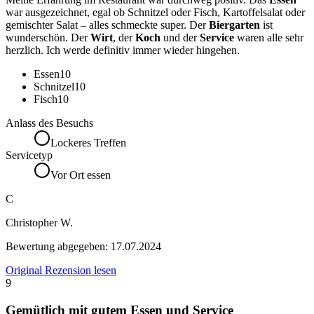
war ausgezeichnet, egal ob Schnitzel oder Fisch, Kartoffelsalat oder
gemischter Salat – alles schmeckte super. Der
Biergarten
ist
wunderschön. Der
Wirt
, der
Koch
und der
Service
waren alle sehr
herzlich. Ich werde definitiv immer wieder hingehen.
Essen
10
Schnitzel
10
Fisch
10
Anlass des Besuchs
Lockeres Treffen
Servicetyp
Vor Ort essen
C
Christopher W.
Bewertung abgegeben:
17.07.2024
Original Rezension lesen
9
Gemütlich mit gutem Essen und Service