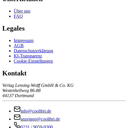
Über uns
FAQ
Legales
Impressum
AGB
Datenschutzerklärung
KI-Transparenz
Cookie-Einstellungen
Kontakt
Verlag Lensing-Wolff GmbH & Co. KG
Westenhellweg 86-88
44137 Dortmund
info@coolibri.de
anzeigen@coolibri.de
0231 / 9059-9300