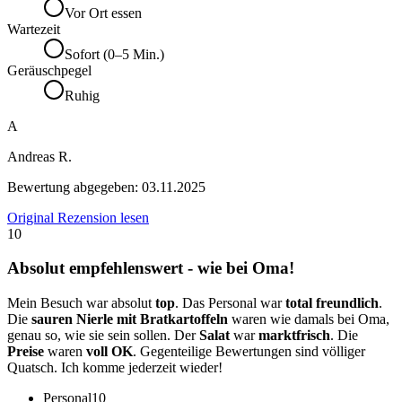
Vor Ort essen
Wartezeit
Sofort (0–5 Min.)
Geräuschpegel
Ruhig
A
Andreas R.
Bewertung abgegeben:
03.11.2025
Original Rezension lesen
10
Absolut empfehlenswert - wie bei Oma!
Mein Besuch war absolut
top
. Das Personal war
total freundlich
.
Die
sauren Nierle mit Bratkartoffeln
waren wie damals bei Oma,
genau so, wie sie sein sollen. Der
Salat
war
marktfrisch
. Die
Preise
waren
voll OK
. Gegenteilige Bewertungen sind völliger
Quatsch. Ich komme jederzeit wieder!
Personal
10