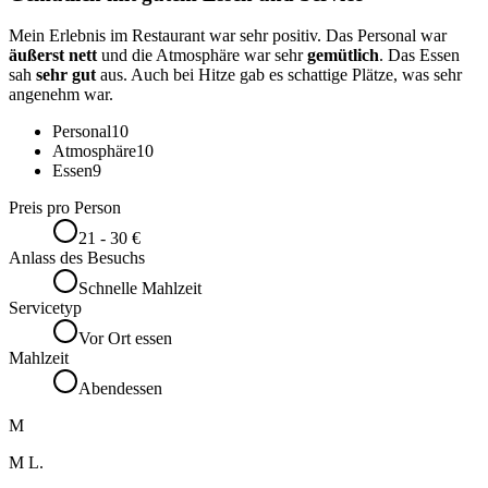
Mein Erlebnis im Restaurant war sehr positiv. Das Personal war
äußerst nett
und die Atmosphäre war sehr
gemütlich
. Das Essen
sah
sehr gut
aus. Auch bei Hitze gab es schattige Plätze, was sehr
angenehm war.
Personal
10
Atmosphäre
10
Essen
9
Preis pro Person
21 - 30 €
Anlass des Besuchs
Schnelle Mahlzeit
Servicetyp
Vor Ort essen
Mahlzeit
Abendessen
M
M L.