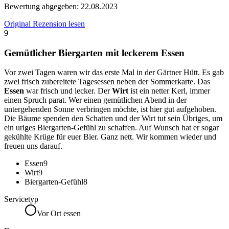
Bewertung abgegeben:
22.08.2023
Original Rezension lesen
9
Gemütlicher Biergarten mit leckerem Essen
Vor zwei Tagen waren wir das erste Mal in der Gärtner Hütt. Es gab
zwei frisch zubereitete Tagesessen neben der Sommerkarte. Das
Essen
war frisch und lecker. Der
Wirt
ist ein netter Kerl, immer
einen Spruch parat. Wer einen gemütlichen Abend in der
untergehenden Sonne verbringen möchte, ist hier gut aufgehoben.
Die Bäume spenden den Schatten und der Wirt tut sein Übriges, um
ein uriges Biergarten-Gefühl zu schaffen. Auf Wunsch hat er sogar
gekühlte Krüge für euer Bier. Ganz nett. Wir kommen wieder und
freuen uns darauf.
Essen
9
Wirt
9
Biergarten-Gefühl
8
Servicetyp
Vor Ort essen