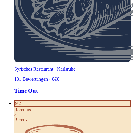
Syrisches Restaurant · Karlsruhe
131
Bewertungen
·
€
€
€
Time Out
9,2
Romulus
et
Remus