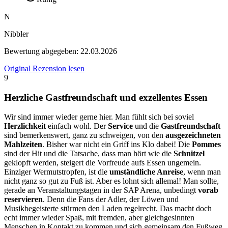
N
Nibbler
Bewertung abgegeben:
22.03.2026
Original Rezension lesen
9
Herzliche Gastfreundschaft und exzellentes Essen
Wir sind immer wieder gerne hier. Man fühlt sich bei soviel
Herzlichkeit
einfach wohl. Der
Service
und die
Gastfreundschaft
sind bemerkenswert, ganz zu schweigen, von den
ausgezeichneten
Mahlzeiten
. Bisher war nicht ein Griff ins Klo dabei! Die
Pommes
sind der Hit und die Tatsache, dass man hört wie die
Schnitzel
geklopft werden, steigert die Vorfreude aufs Essen ungemein.
Einziger Wermutstropfen, ist die
umständliche Anreise
, wenn man
nicht ganz so gut zu Fuß ist. Aber es lohnt sich allemal! Man sollte,
gerade an Veranstaltungstagen in der SAP Arena, unbedingt
vorab
reservieren
. Denn die Fans der Adler, der Löwen und
Musikbegeisterte stürmen den Laden regelrecht. Das macht doch
echt immer wieder Spaß, mit fremden, aber gleichgesinnten
Menschen in Kontakt zu kommen und sich gemeinsam den Fußweg