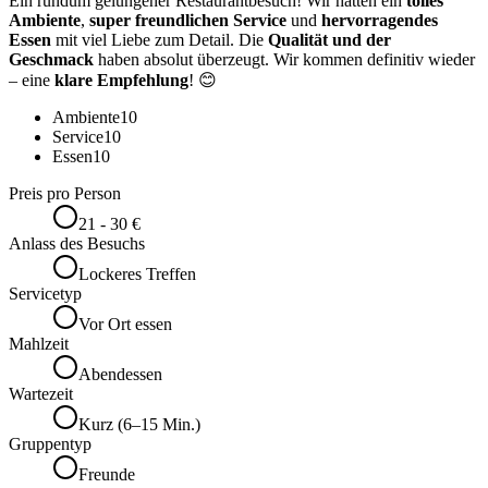
Ein rundum gelungener Restaurantbesuch! Wir hatten ein
tolles
Ambiente
,
super freundlichen Service
und
hervorragendes
Essen
mit viel Liebe zum Detail. Die
Qualität und der
Geschmack
haben absolut überzeugt. Wir kommen definitiv wieder
– eine
klare Empfehlung
! 😊
Ambiente
10
Service
10
Essen
10
Preis pro Person
21 - 30 €
Anlass des Besuchs
Lockeres Treffen
Servicetyp
Vor Ort essen
Mahlzeit
Abendessen
Wartezeit
Kurz (6–15 Min.)
Gruppentyp
Freunde