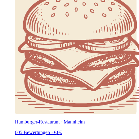
Hamburger-Restaurant · Mannheim
605
Bewertungen
·
€
€
€