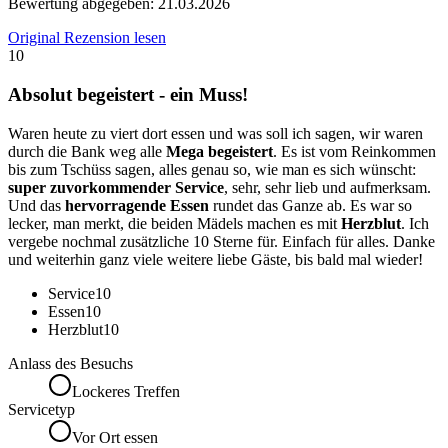
Bewertung abgegeben:
21.03.2026
Original Rezension lesen
10
Absolut begeistert - ein Muss!
Waren heute zu viert dort essen und was soll ich sagen, wir waren
durch die Bank weg alle
Mega begeistert
. Es ist vom Reinkommen
bis zum Tschüss sagen, alles genau so, wie man es sich wünscht:
super zuvorkommender Service
, sehr, sehr lieb und aufmerksam.
Und das
hervorragende Essen
rundet das Ganze ab. Es war so
lecker, man merkt, die beiden Mädels machen es mit
Herzblut
. Ich
vergebe nochmal zusätzliche 10 Sterne für. Einfach für alles. Danke
und weiterhin ganz viele weitere liebe Gäste, bis bald mal wieder!
Service
10
Essen
10
Herzblut
10
Anlass des Besuchs
Lockeres Treffen
Servicetyp
Vor Ort essen