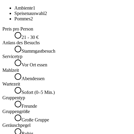
Ambiente
1
Speisenauswahl
2
Pommes
2
Preis pro Person
21 - 30 €
Anlass des Besuchs
Stammgastbesuch
Servicetyp
Vor Ort essen
Mahlzeit
Abendessen
Wartezeit
Sofort (0–5 Min.)
Gruppentyp
Freunde
Gruppengröße
Große Gruppe
Geräuschpegel
Ruhig