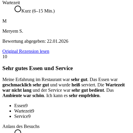
Wartezeit
Kurz (6–15 Min.)
M
Meryem S.
Bewertung abgegeben:
22.01.2026
Original Rezension lesen
10
Sehr gutes Essen und Service
Meine Erfahrung im Restaurant war
sehr gut
. Das Essen war
geschmacklich sehr gut
und wurde
heiß
serviert. Die
Wartezeit
war nicht lang
und der Service war
sehr gut bedient
. Das
Ambiente war schön
. Ich kann es
sehr empfehlen
.
Essen
9
Wartezeit
9
Service
9
Anlass des Besuchs