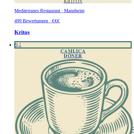
KRITOS
Mediterranes Restaurant · Mannheim
499
Bewertungen
·
€
€
€
Kritos
9,1
ÇAMLICA
DÖNER