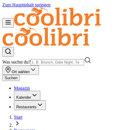
Zum Hauptinhalt springen
Was suchst du?
Ort wählen
Suchen
Magazin
Kalender
Restaurants
Start