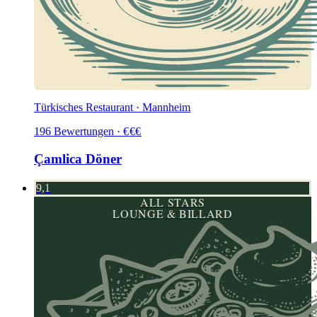
Türkisches Restaurant · Mannheim
196
Bewertungen
·
€
€
€
Çamlica Döner
9,1
ALL STARS
LOUNGE & BILLARD