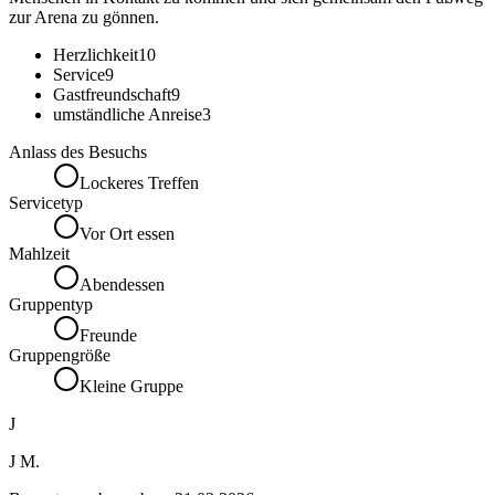
zur Arena zu gönnen.
Herzlichkeit
10
Service
9
Gastfreundschaft
9
umständliche Anreise
3
Anlass des Besuchs
Lockeres Treffen
Servicetyp
Vor Ort essen
Mahlzeit
Abendessen
Gruppentyp
Freunde
Gruppengröße
Kleine Gruppe
J
J M.