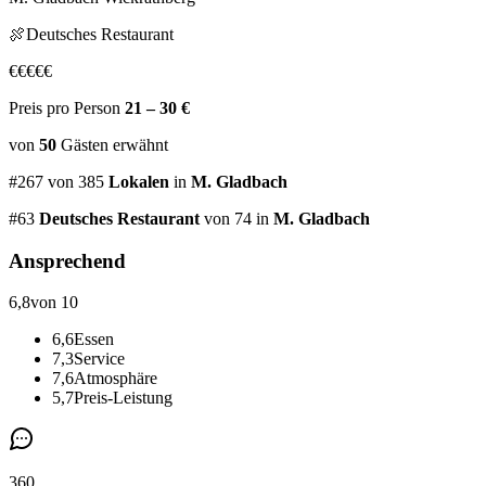
🍖
Deutsches Restaurant
€
€
€
€
€
Preis pro Person
21 – 30 €
von
50
Gästen
erwähnt
#
267
von
385
Lokalen
in
M. Gladbach
#
63
Deutsches Restaurant
von 74
in
M. Gladbach
Ansprechend
6,8
von 10
6,6
Essen
7,3
Service
7,6
Atmosphäre
5,7
Preis-Leistung
360