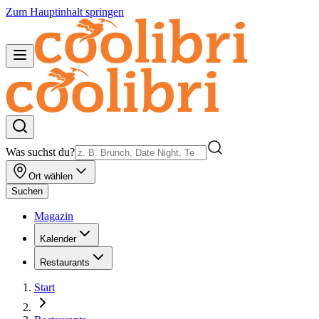
Zum Hauptinhalt springen
Was suchst du?
Ort wählen
Suchen
Magazin
Kalender
Restaurants
Start