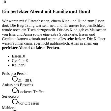
10
Ein perfekter Abend mit Familie und Hund
Wir waren mit 6 Erwachsenen, einem Kind und Hund zum Essen
dort. Die Begrüßung war sehr nett und für unsere Bequemlichkeit
wurde noch ein Tisch dazugestellt. Für das Kind gab es Malsachen
von Elsa und Anna sowie eine extra Speisekarte. Essen und
Getränke kamen zeitnah und waren
alles sehr lecker
. Die Kellner
waren aufmerksam, aber nicht aufdringlich. Alles in allem ein
perfekter Abend zu fairen Preisen
.
Essen
10
Getränke
9
Kellner
9
Preis pro Person
21 - 30 €
Anlass des Besuchs
Lockeres Treffen
Servicetyp
Vor Ort essen
Mahlzeit