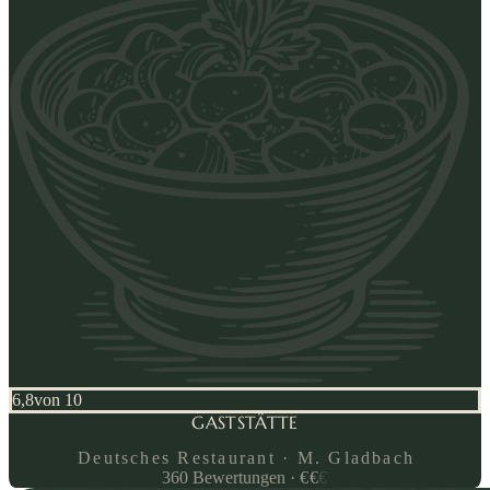
6,8
von 10
GASTSTÄTTE
WAGNER
Deutsches Restaurant · M. Gladbach
360
Bewertungen
·
€
€
€