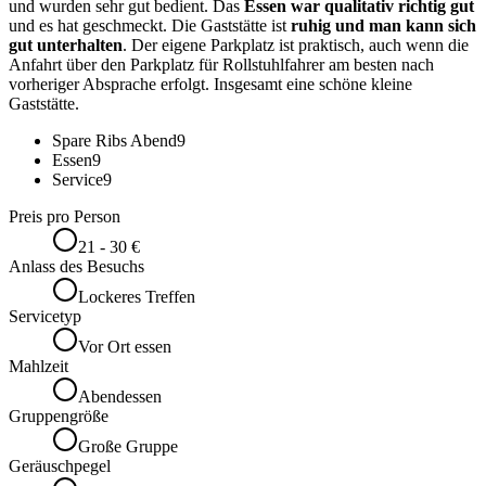
und wurden sehr gut bedient. Das
Essen war qualitativ richtig gut
und es hat geschmeckt. Die Gaststätte ist
ruhig und man kann sich
gut unterhalten
. Der eigene Parkplatz ist praktisch, auch wenn die
Anfahrt über den Parkplatz für Rollstuhlfahrer am besten nach
vorheriger Absprache erfolgt. Insgesamt eine schöne kleine
Gaststätte.
Spare Ribs Abend
9
Essen
9
Service
9
Preis pro Person
21 - 30 €
Anlass des Besuchs
Lockeres Treffen
Servicetyp
Vor Ort essen
Mahlzeit
Abendessen
Gruppengröße
Große Gruppe
Geräuschpegel