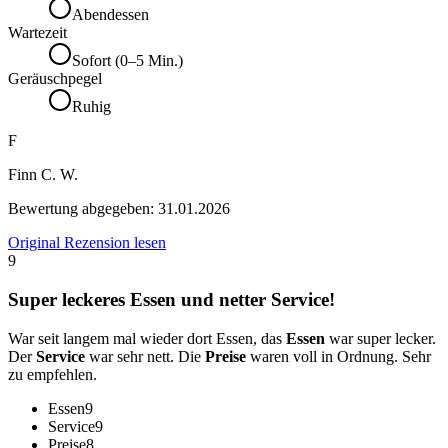
Abendessen
Wartezeit
Sofort (0–5 Min.)
Geräuschpegel
Ruhig
F
Finn C. W.
Bewertung abgegeben:
31.01.2026
Original Rezension lesen
9
Super leckeres Essen und netter Service!
War seit langem mal wieder dort Essen, das
Essen
war super lecker.
Der
Service
war sehr nett. Die
Preise
waren voll in Ordnung. Sehr
zu empfehlen.
Essen
9
Service
9
Preise
8