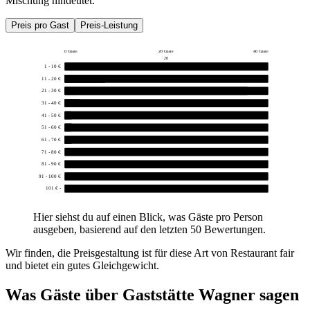
Mischung hindeutet.
Preis pro Gast
Preis-Leistung
0 Gäste
20 Gäste
40 Gäste
20
1 - 10 €
0
11 - 20 €
8
21 - 30 €
36
31 - 40 €
3
41 - 50 €
1
51 - 60 €
1
61 - 70 €
1
71 - 80 €
0
81 - 90 €
0
91 - 100 €
0
101 € -
0
Hier siehst du auf einen Blick, was Gäste pro Person
ausgeben, basierend auf den letzten 50 Bewertungen.
Wir finden, die Preisgestaltung ist für diese Art von Restaurant fair
und bietet ein gutes Gleichgewicht.
Was Gäste über
Gaststätte Wagner
sagen