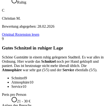
Ruhig
C
Christian M.
Bewertung abgegeben:
28.02.2026
Original Rezension lesen
9
Gutes Schnitzel in ruhiger Lage
Schöne Gaststätte in einem ruhig gelegenen Stadtteil. Es war alles in
Ordnung. Hier wurde das
Schnitzel
noch per Hand geklopft und
paniert. Das ist heutzutage nicht mehr überall üblich. Die
Atmosphäre
war sehr gut (5/5) und der
Service
ebenfalls (5/5).
Schnitzel
9
Atmosphäre
10
Service
10
Preis pro Person
21 - 30 €
Anlass des Besuchs