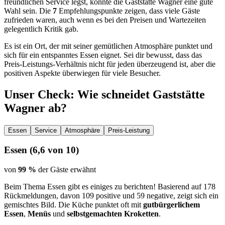
freundlichen Service legst, könnte die Gaststätte Wagner eine gute
Wahl sein. Die
7
Empfehlungspunkte zeigen, dass viele Gäste
zufrieden waren, auch wenn es bei den Preisen und Wartezeiten
gelegentlich Kritik gab.
Es ist ein Ort, der mit seiner gemütlichen Atmosphäre punktet und
sich für ein entspanntes Essen eignet. Sei dir bewusst, dass das
Preis-Leistungs-Verhältnis nicht für jeden überzeugend ist, aber die
positiven Aspekte überwiegen für viele Besucher.
Unser Check
: Wie schneidet
Gaststätte
Wagner
ab?
Essen
Service
Atmosphäre
Preis-Leistung
Essen
(
6,6
von 10)
von
99 %
der Gäste erwähnt
Beim Thema Essen gibt es einiges zu berichten! Basierend auf 178
Rückmeldungen, davon 109 positive und 59 negative, zeigt sich ein
gemischtes Bild. Die Küche punktet oft mit
gutbürgerlichem
Essen
,
Menüs
und
selbstgemachten Kroketten
.