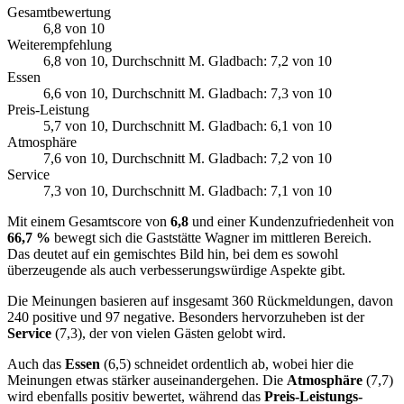
Gesamtbewertung
6,8
von 10
Weiterempfehlung
6,8
von 10
, Durchschnitt M. Gladbach: 7,2 von 10
Essen
6,6
von 10
, Durchschnitt M. Gladbach: 7,3 von 10
Preis-Leistung
5,7
von 10
, Durchschnitt M. Gladbach: 6,1 von 10
Atmosphäre
7,6
von 10
, Durchschnitt M. Gladbach: 7,2 von 10
Service
7,3
von 10
, Durchschnitt M. Gladbach: 7,1 von 10
Mit einem Gesamtscore von
6,8
und einer Kundenzufriedenheit von
66,7 %
bewegt sich die Gaststätte Wagner im mittleren Bereich.
Das deutet auf ein gemischtes Bild hin, bei dem es sowohl
überzeugende als auch verbesserungswürdige Aspekte gibt.
Die Meinungen basieren auf insgesamt 360 Rückmeldungen, davon
240 positive und 97 negative. Besonders hervorzuheben ist der
Service
(7,3), der von vielen Gästen gelobt wird.
Auch das
Essen
(6,5) schneidet ordentlich ab, wobei hier die
Meinungen etwas stärker auseinandergehen. Die
Atmosphäre
(7,7)
wird ebenfalls positiv bewertet, während das
Preis-Leistungs-