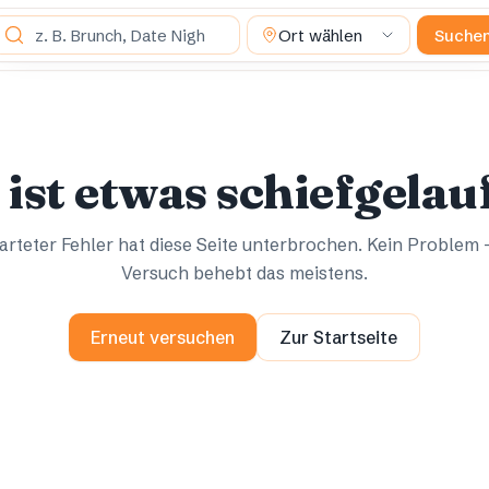
as suchst du?
Ort wählen
Suche
Ups.
Ups.
 ist etwas schiefgelau
rteter Fehler hat diese Seite unterbrochen. Kein Problem 
Versuch behebt das meistens.
Erneut versuchen
Zur Startseite