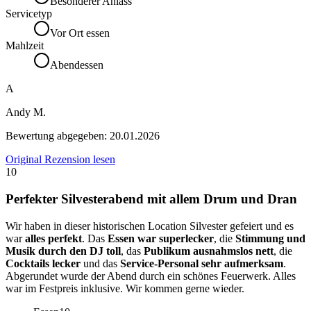
Besonderer Anlass
Servicetyp
Vor Ort essen
Mahlzeit
Abendessen
A
Andy M.
Bewertung abgegeben:
20.01.2026
Original Rezension lesen
10
Perfekter Silvesterabend mit allem Drum und Dran
Wir haben in dieser historischen Location Silvester gefeiert und es
war
alles perfekt
. Das
Essen war superlecker
, die
Stimmung und
Musik durch den DJ toll
, das
Publikum ausnahmslos nett
, die
Cocktails lecker
und das
Service-Personal sehr aufmerksam
.
Abgerundet wurde der Abend durch ein schönes Feuerwerk. Alles
war im Festpreis inklusive. Wir kommen gerne wieder.