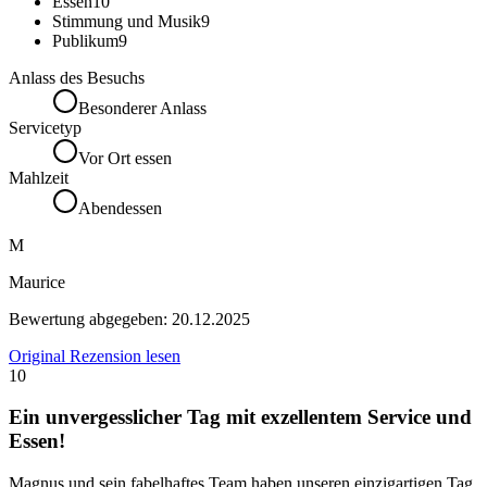
Essen
10
Stimmung und Musik
9
Publikum
9
Anlass des Besuchs
Besonderer Anlass
Servicetyp
Vor Ort essen
Mahlzeit
Abendessen
M
Maurice
Bewertung abgegeben:
20.12.2025
Original Rezension lesen
10
Ein unvergesslicher Tag mit exzellentem Service und
Essen!
Magnus und sein fabelhaftes Team haben unseren einzigartigen Tag