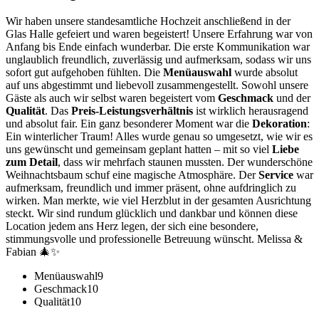
Wir haben unsere standesamtliche Hochzeit anschließend in der
Glas Halle gefeiert und waren begeistert! Unsere Erfahrung war von
Anfang bis Ende einfach wunderbar. Die erste Kommunikation war
unglaublich freundlich, zuverlässig und aufmerksam, sodass wir uns
sofort gut aufgehoben fühlten. Die
Menüauswahl
wurde absolut
auf uns abgestimmt und liebevoll zusammengestellt. Sowohl unsere
Gäste als auch wir selbst waren begeistert vom
Geschmack
und der
Qualität
. Das
Preis-Leistungsverhältnis
ist wirklich herausragend
und absolut fair. Ein ganz besonderer Moment war die
Dekoration
:
Ein winterlicher Traum! Alles wurde genau so umgesetzt, wie wir es
uns gewünscht und gemeinsam geplant hatten – mit so viel
Liebe
zum Detail
, dass wir mehrfach staunen mussten. Der wunderschöne
Weihnachtsbaum schuf eine magische Atmosphäre. Der
Service
war
aufmerksam, freundlich und immer präsent, ohne aufdringlich zu
wirken. Man merkte, wie viel Herzblut in der gesamten Ausrichtung
steckt. Wir sind rundum glücklich und dankbar und können diese
Location jedem ans Herz legen, der sich eine besondere,
stimmungsvolle und professionelle Betreuung wünscht. Melissa &
Fabian 🎄✨
Menüauswahl
9
Geschmack
10
Qualität
10