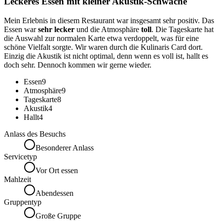
Leckeres Essen mit kleiner Akustik-Schwäche
Mein Erlebnis in diesem Restaurant war insgesamt sehr positiv. Das
Essen war
sehr lecker
und die Atmosphäre
toll
. Die Tageskarte hat
die Auswahl zur normalen Karte etwa verdoppelt, was für eine
schöne Vielfalt sorgte. Wir waren durch die Kulinaris Card dort.
Einzig die Akustik ist nicht optimal, denn wenn es voll ist, hallt es
doch sehr. Dennoch kommen wir gerne wieder.
Essen
9
Atmosphäre
9
Tageskarte
8
Akustik
4
Hallt
4
Anlass des Besuchs
Besonderer Anlass
Servicetyp
Vor Ort essen
Mahlzeit
Abendessen
Gruppentyp
Große Gruppe