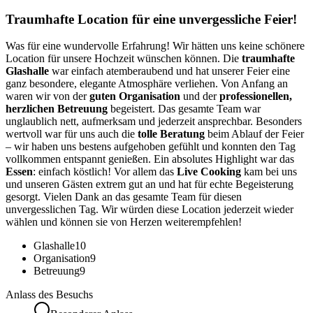
Traumhafte Location für eine unvergessliche Feier!
Was für eine wundervolle Erfahrung! Wir hätten uns keine schönere
Location für unsere Hochzeit wünschen können. Die
traumhafte
Glashalle
war einfach atemberaubend und hat unserer Feier eine
ganz besondere, elegante Atmosphäre verliehen. Von Anfang an
waren wir von der
guten Organisation
und der
professionellen,
herzlichen Betreuung
begeistert. Das gesamte Team war
unglaublich nett, aufmerksam und jederzeit ansprechbar. Besonders
wertvoll war für uns auch die
tolle Beratung
beim Ablauf der Feier
– wir haben uns bestens aufgehoben gefühlt und konnten den Tag
vollkommen entspannt genießen. Ein absolutes Highlight war das
Essen
: einfach köstlich! Vor allem das
Live Cooking
kam bei uns
und unseren Gästen extrem gut an und hat für echte Begeisterung
gesorgt. Vielen Dank an das gesamte Team für diesen
unvergesslichen Tag. Wir würden diese Location jederzeit wieder
wählen und können sie von Herzen weiterempfehlen!
Glashalle
10
Organisation
9
Betreuung
9
Anlass des Besuchs