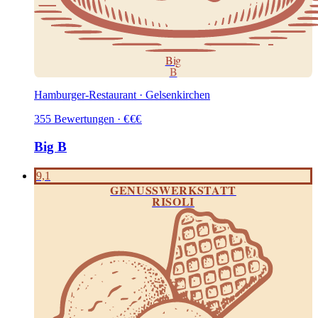
Big
B
Hamburger-Restaurant · Gelsenkirchen
355
Bewertungen
·
€
€
€
Big B
9,1
GENUSSWERKSTATT
RISOLI