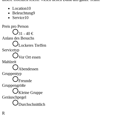
Location
10
Beleuchtung
9
Service
10
Preis pro Person
31 - 40 €
Anlass des Besuchs
Lockeres Treffen
Servicetyp
Vor Ort essen
Mahlzeit
Abendessen
Gruppentyp
Freunde
Gruppengröße
Kleine Gruppe
Geräuschpegel
Durchschnittlich
R