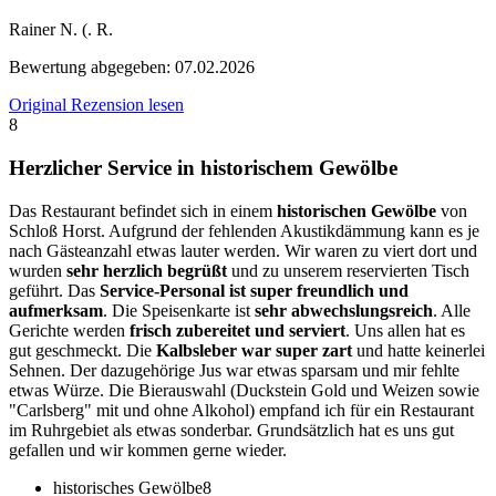
Rainer N. (. R.
Bewertung abgegeben:
07.02.2026
Original Rezension lesen
8
Herzlicher Service in historischem Gewölbe
Das Restaurant befindet sich in einem
historischen Gewölbe
von
Schloß Horst. Aufgrund der fehlenden Akustikdämmung kann es je
nach Gästeanzahl etwas lauter werden. Wir waren zu viert dort und
wurden
sehr herzlich begrüßt
und zu unserem reservierten Tisch
geführt. Das
Service-Personal ist super freundlich und
aufmerksam
. Die Speisenkarte ist
sehr abwechslungsreich
. Alle
Gerichte werden
frisch zubereitet und serviert
. Uns allen hat es
gut geschmeckt. Die
Kalbsleber war super zart
und hatte keinerlei
Sehnen. Der dazugehörige Jus war etwas sparsam und mir fehlte
etwas Würze. Die Bierauswahl (Duckstein Gold und Weizen sowie
"Carlsberg" mit und ohne Alkohol) empfand ich für ein Restaurant
im Ruhrgebiet als etwas sonderbar. Grundsätzlich hat es uns gut
gefallen und wir kommen gerne wieder.
historisches Gewölbe
8