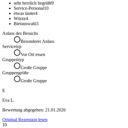
sehr herzlich begrüßt
9
Service-Personal
10
etwas lauter
4
Würze
4
Bierauswahl
3
Anlass des Besuchs
Besonderer Anlass
Servicetyp
Vor Ort essen
Gruppentyp
Große Gruppe
Gruppengröße
Große Gruppe
E
Eva L.
Bewertung abgegeben:
21.01.2026
Original Rezension lesen
10