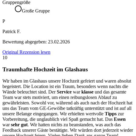
Gruppengröße
Große Gruppe
P
Patrick F.
Bewertung abgegeben:
23.02.2026
Original Rezension lesen
10
Traumhafte Hochzeit im Glashaus
Wir haben im Glashaus unsere Hochzeit gefeiert und waren absolut
begeistert. Die Location ist ein Traum, besonders wenn nachts die
Wände beleuchtet sind. Der
Service
war
klasse
und das gesamte
Team war stets motiviert, um einen reibungslosen Ablauf zu
gewährleisten. Sowohl vor, während als auch nach der Hochzeit hat
uns das Team vom GE-Gewölbe tatkräftig unterstützt und ist auf all
unsere Belange eingegangen. Wir erhielten wertvolle
Tipps
zur
Vorbereitung, die unglaublich viel Spaß gemacht hat. Das
Essen
war
sehr gut
. Wir hatten nichts zu beanstanden, was auch das
Feedback unserer Gäste bestätigte. Wir würden dort jederzeit wieder
unsere Hochzeit feiern. Vielen lieben Dank ans ganze Team!