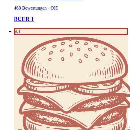
468
Bewertungen
·
€
€
€
BUER 1
9,1