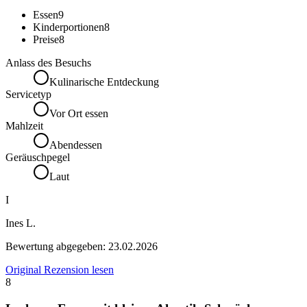
Essen
9
Kinderportionen
8
Preise
8
Anlass des Besuchs
Kulinarische Entdeckung
Servicetyp
Vor Ort essen
Mahlzeit
Abendessen
Geräuschpegel
Laut
I
Ines L.
Bewertung abgegeben:
23.02.2026
Original Rezension lesen
8