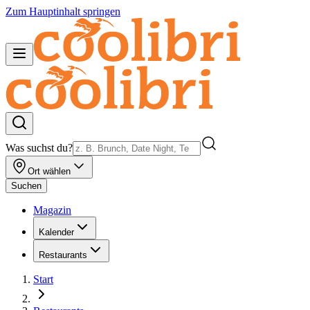
Zum Hauptinhalt springen
Was suchst du?
Ort wählen
Suchen
Magazin
Kalender
Restaurants
Start