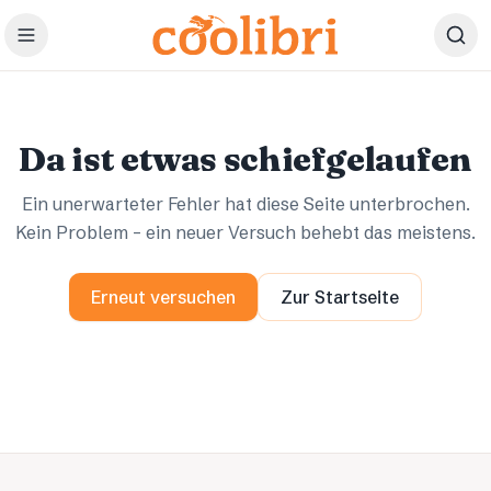
Zum Hauptinhalt springen
Ups.
Ups.
Da ist etwas schiefgelaufen
Ein unerwarteter Fehler hat diese Seite unterbrochen.
Kein Problem – ein neuer Versuch behebt das meistens.
Erneut versuchen
Zur Startseite