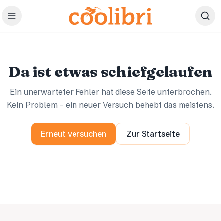
Zum Hauptinhalt springen
Ups.
Ups.
Da ist etwas schiefgelaufen
Ein unerwarteter Fehler hat diese Seite unterbrochen.
Kein Problem – ein neuer Versuch behebt das meistens.
Erneut versuchen
Zur Startseite