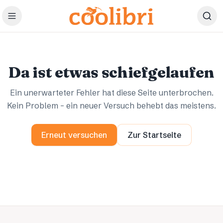
Zum Hauptinhalt springen
Ups.
Ups.
Da ist etwas schiefgelaufen
Ein unerwarteter Fehler hat diese Seite unterbrochen.
Kein Problem – ein neuer Versuch behebt das meistens.
Erneut versuchen
Zur Startseite