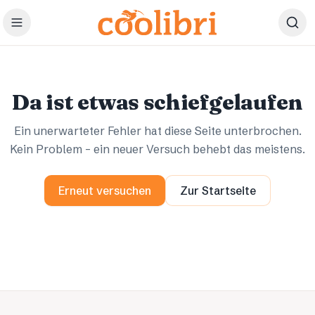
Zum Hauptinhalt springen
Ups.
Ups.
Da ist etwas schiefgelaufen
Ein unerwarteter Fehler hat diese Seite unterbrochen.
Kein Problem – ein neuer Versuch behebt das meistens.
Erneut versuchen
Zur Startseite