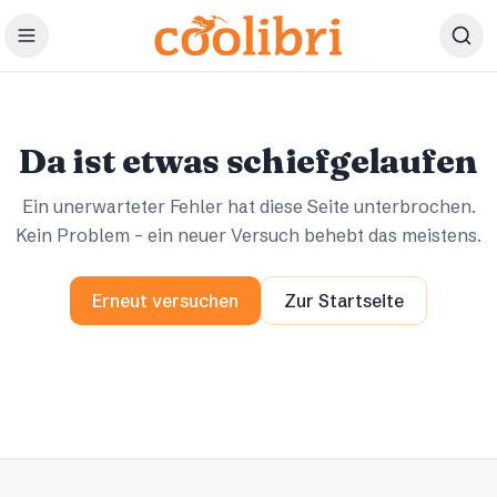
Zum Hauptinhalt springen
Ups.
Ups.
Da ist etwas schiefgelaufen
Ein unerwarteter Fehler hat diese Seite unterbrochen.
Kein Problem – ein neuer Versuch behebt das meistens.
Erneut versuchen
Zur Startseite